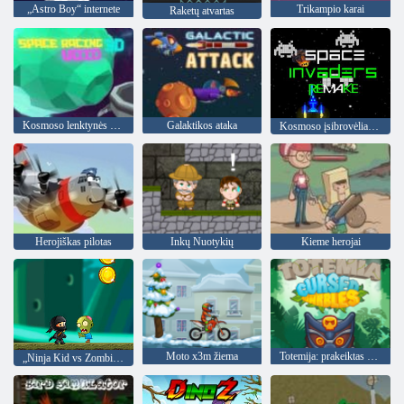
„Astro Boy“ internete
Trikampio karai
Raketų atvartas
Kosmoso lenktynės 3D: negaliojanti
Galaktikos ataka
Kosmoso įsibrovėliai perdaryti
Herojiškas pilotas
Inkų Nuotykių
Kieme herojai
Moto x3m žiema
Totemija: prakeiktas marmuras
„Ninja Kid vs Zombies“