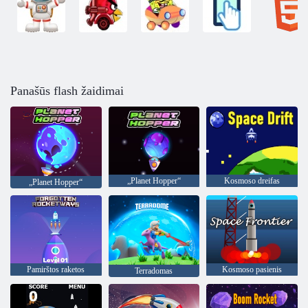
Panašūs flash žaidimai
„Planet Hopper“
Kosmoso dreifas
„Planet Hopper“
Pamirštos raketos
Kosmoso pasienis
Terradomas