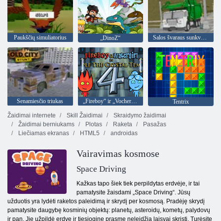
Paukščių simuliatorius
Salos švaraus sunkvežimio šiukšlių sim
„DinoZ“
Senamiesčio triukas
„Fireboy“ ir „Vochergirl 4“: „Crystal Temple“
Tentrix
Žaidimai internete
Skill Žaidimai
Skraidymo žaidimai
Žaidimai berniukams
Plotas
Raketa
Pasažas
Liečiamas ekranas
HTML5
androidas
Vairavimas kosmose
Space Driving
Kažkas tapo šiek tiek perpildytas erdvėje, ir tai
pamatysite žaisdami „Space Driving“. Jūsų
užduotis yra lydėti raketos paleidimą ir skrydį per kosmosą. Pradėję skrydį
pamatysite daugybę kosminių objektų: planetų, asteroidų, kometų, palydovų
ir pan. Jie užpildė erdvę ir tiesiogine prasme neleidžia laisvai skristi. Turėsite