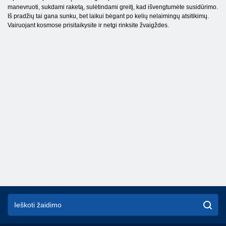
manevruoti, sukdami raketą, sulėtindami greitį, kad išvengtumėte susidūrimo.
Iš pradžių tai gana sunku, bet laikui bėgant po kelių nelaimingų atsitikimų.
Vairuojant kosmose prisitaikysite ir netgi rinksite žvaigždes.