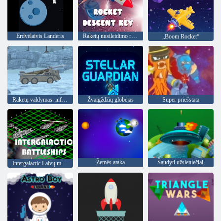
Erdvėlaivis Landeris
Raketų nusileidimo raktas
„Boom Rocket“
Raketų valdymas: infiltracijos streikas
Žvaigždžių globėjas
Super priešstata
Žemės ataka
Šaudyti užsieniečiai,
Intergalactic Laivų mūšis