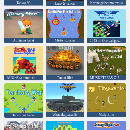
Tankas 90
Karinė gelbėjimo misija
Laisvės tankai
Atminties karai
Mūšis už salas
1945 m. Oro pajėgos: lėktuvas
Milžiniška minia. io: House Capture
Tankai Blitz
MUSKETEERS GUNPOWDER VS PLIENAS
Wartankų pasaulis
Mažylis. io
Teritorijos karas