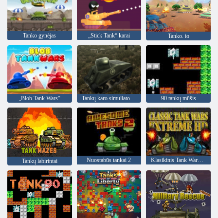
Tanko gynėjas
„Stick Tank“ karai
Tanko. io
„Blob Tank Wars“
Tankų karo simuliatorius
90 tankų mūšis
Nuostabūs tankai 2
Klasikinis Tank Wars Extreme HD
Tankų labirintai