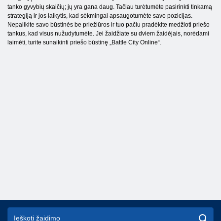
tanko gyvybių skaičių; jų yra gana daug. Tačiau turėtumėte pasirinkti tinkamą
strategiją ir jos laikytis, kad sėkmingai apsaugotumėte savo pozicijas.
Nepalikite savo būstinės be priežiūros ir tuo pačiu pradėkite medžioti priešo
tankus, kad visus nužudytumėte. Jei žaidžiate su dviem žaidėjais, norėdami
laimėti, turite sunaikinti priešo būstinę „Battle City Online“.