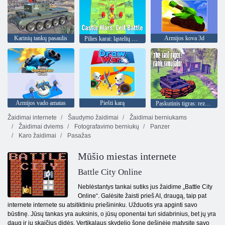
Karinių tankų pasaulis
Armijos kova 3d
Pilies karai: ląstelių mūšis
Armijos vado amatas
Piešti karą
Paskutinis tigras: rezervuaro treniruoklis
Žaidimai internete
Šaudymo žaidimai
Žaidimai berniukams
Žaidimai dviems
Fotografavimo berniukų
Panzer
Karo žaidimai
Pasažas
Mūšio miestas internete
Battle City Online
Neblėstantys tankai sutiks jus žaidime „Battle City
Online“. Galėsite žaisti prieš AI, draugą, taip pat
internete internete su atsitiktiniu priešininku. Užduotis yra apginti savo
būstinę. Jūsų tankas yra auksinis, o jūsų oponentai turi sidabrinius, bet jų yra
daug ir jų skaičius didės. Vertikalaus skydelio šone dešinėje matysite savo