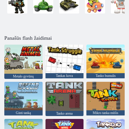
Panašūs flash žaidimai
Tankas kova
Tanko bumulis
Metalo gyvūnų
Ginti tanką
Mikro tanka mūšis
Tanko arena