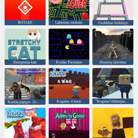
ROTARE
Labirintas meilužis
Grobbleas brūkšnys
Ištempiama katė
Kvailas Pacmanas
Monstrų labirintas
Kogama: 4 karas
"Kogama"slidinėjimo šuoliai!
Kaukių pajėgos: Zombie Survival