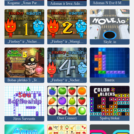
Kogama: „Xmas Parkour“
Adomas N Eve 8 Meilės kvestas
Adomas ir Ieva: Adomas Dvasia
„Fireboy“ ir „Vochergirl 1“: Miško šventykla
„Fireboy“ ir „Woergirl 2“: Šviesos šventykla
Skylė. io
Bobas plėšiko 5: „Temple Adventure“
„Fireboy“ ir „Vochergirl 4“: „Crystal Temple“
Tentrix
Onet Connect
Spalvų blokai
Jūros Šarvuotis