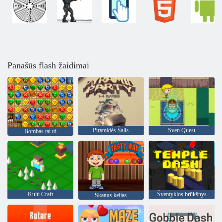
Panašūs flash žaidimai
Piramidės Šalis
Sven Quest
Bombas tai td
Kulti Craft
Šventyklos brūkšnys
Skanus kelias