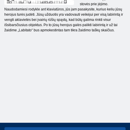
stovės prie įėjimo.
Naudodamiesi rodykle ant klaviatūros, jūs jam pasakysite, kuriuo keliu jūsų
herojus turės judėti. Jūsų užduotis yra vadovauti veikėjui per visą labirintą ir
vengti aklavietės bei įvairių rūšių spąstų, kad būtų galima rinkti visur
išsibarsčiusius objektus. Po to jūsų herojus galės palikti labirintą ir už tai
žaidime „Labitato“ bus apmokestintas tam tikra žaidimo taškų skaičius.