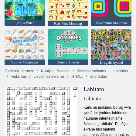
„Aqua Blitz“
Kvadratinis krautuvas
Kris-Mas Mahjong
Virtuvė Mahjongas
Domino Classic
Drugelis kyodai
Žaidimai internete
Nuotykių žaidimai
Žaidimai vaikams
labirintas
veiksmas
Liečiamas ekranas
HTML5
androidas
Labitato
Labitato
Kartu su juokingu bulvių vyru
tyrinėsite įvairius labirintus
naujame internetiniame
žaidime „Labitato“. Prieš jus
ekrane bus matomi
labirintas. Jūsų personažas