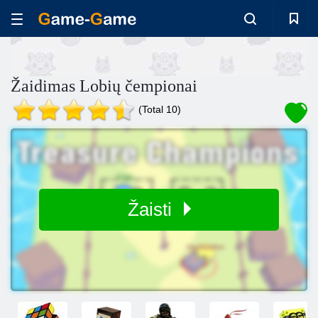
Žaidimas Lobių čempionai
(Total 10)
Žaisti