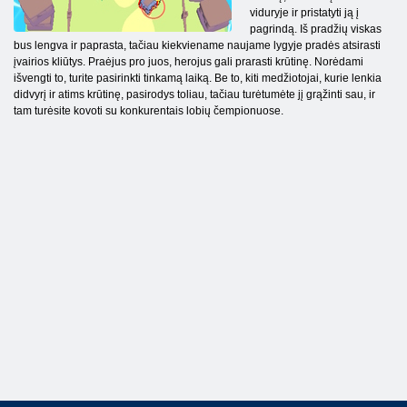
viduryje ir pristatyti ją į
pagrindą. Iš pradžių viskas
bus lengva ir paprasta, tačiau kiekviename naujame lygyje pradės atsirasti
įvairios kliūtys. Praėjus pro juos, herojus gali prarasti krūtinę. Norėdami
išvengti to, turite pasirinkti tinkamą laiką. Be to, kiti medžiotojai, kurie lenkia
didvyrį ir atims krūtinę, pasirodys toliau, tačiau turėtumėte jį grąžinti sau, ir
tam turėsite kovoti su konkurentais lobių čempionuose.