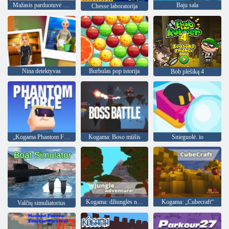
Mažasis parduotuvė lobiai
Baju sala
Chesse laboratorija
Nina detektyvas
Burbulas pop istorija
Bob plėšiką 4
„Kogama Phantom Force“
Kogama: Boso mūšis
Snieguolė. io
Kogama: džiunglės nuotykis
Kogama: „Cubecraft“
Valčių simuliatorius