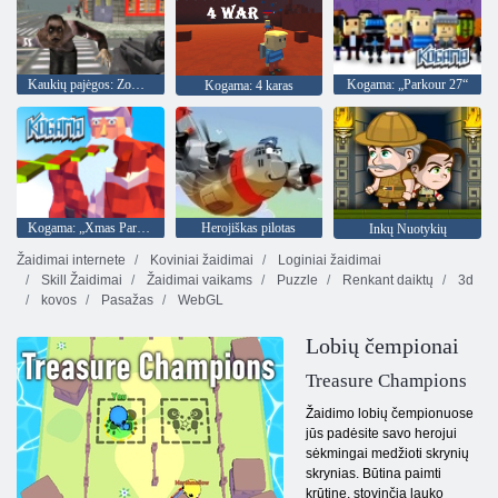
Kaukių pajėgos: Zombie Survival
Kogama: „Parkour 27“
Kogama: 4 karas
Kogama: „Xmas Parkour“
Herojiškas pilotas
Inkų Nuotykių
Žaidimai internete
Koviniai žaidimai
Loginiai žaidimai
Skill Žaidimai
Žaidimai vaikams
Puzzle
Renkant daiktų
3d
kovos
Pasažas
WebGL
Lobių čempionai
Treasure Champions
Žaidimo lobių čempionuose
jūs padėsite savo herojui
sėkmingai medžioti skrynių
skrynias. Būtina paimti
krūtinę, stovinčią lauko