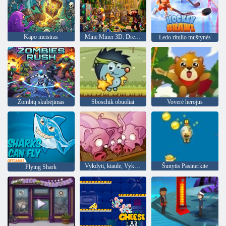
Kapo meistras
Mine Miner 3D: Dream Island meras
Ledo ritulio muštynės
Zombių skubėjimas
Sboschik obuoliai
Voverė herojus
Vykdyti, kiaule, Vykdyti
Šunytis Pasinerkite
Flying Shark