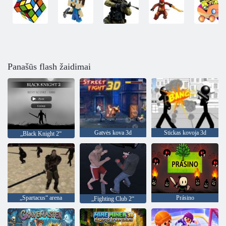
Panašūs flash žaidimai
Gatvės kova 3d
Stickas kovoja 3d
„Black Knight 2“
„Spartacus“ arena
Prásino
„Fighting Club 2“