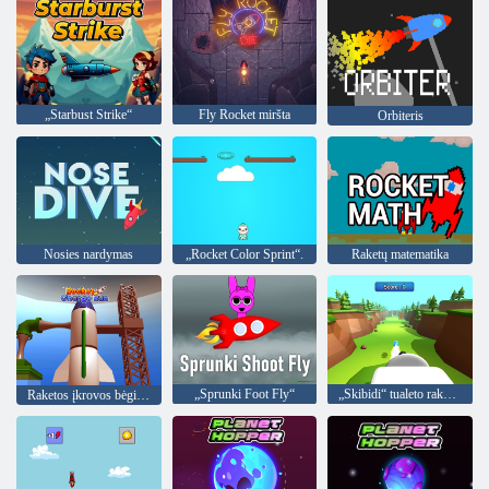
„Starbust Strike“
Fly Rocket miršta
Orbiteris
Nosies nardymas
„Rocket Color Sprint“.
Raketų matematika
„Sprunki Foot Fly“
„Skibidi“ tualeto raketų paleidimo priemonė
Raketos įkrovos bėgimas