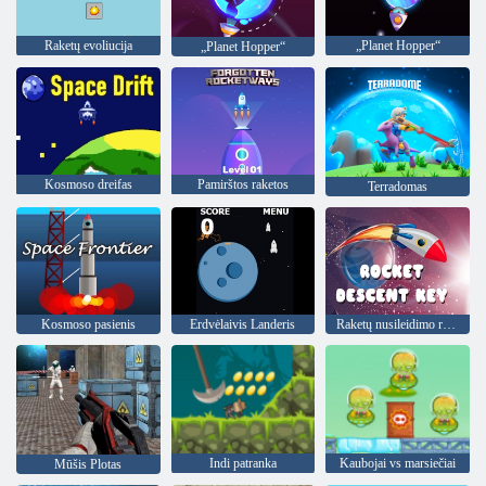
Raketų evoliucija
„Planet Hopper“
„Planet Hopper“
Kosmoso dreifas
Pamirštos raketos
Terradomas
Kosmoso pasienis
Erdvėlaivis Landeris
Raketų nusileidimo raktas
Indi patranka
Kaubojai vs marsiečiai
Mūšis Plotas