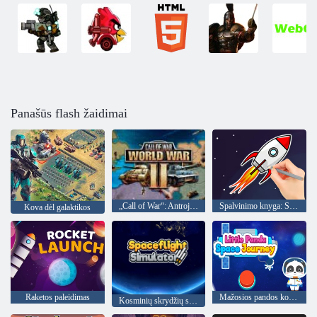
Panašūs flash žaidimai
„Call of War“: Antrojo pasaulinio karo
Spalvinimo knyga: Skraidanti raketa
Kova dėl galaktikos
Raketos paleidimas
Mažosios pandos kosminė kelionė
Kosminių skrydžių simuliatorius