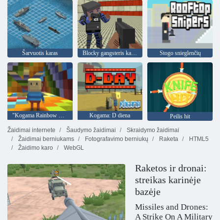
Šarvuotis karas
Stogo snieglenčių
Blocky gangsteris karybos
"Kogama Rainbow Parkour"
Kogama: D diena
Peilis hit
Žaidimai internete
Šaudymo žaidimai
Skraidymo žaidimai
Žaidimai berniukams
Fotografavimo berniukų
Raketa
HTML5
Žaidimo karo
WebGL
Raketos ir dronai:
streikas karinėje
bazėje
Missiles and Drones:
A Strike On A Military