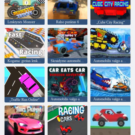
Lenktynės Monster Trucks
Ralso punktas 6
„Cube City Racing“
Kogama: greitas lenktynės
Skraidymo automobilio kaskadininkas 2
Automobilis valgo automobilį 4
Automobilis valgo automobilį 5
Automobilis valgo automobilį: žiemos nuotykis
„Traffic Run Online“