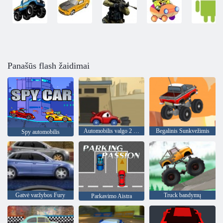
Panašūs flash žaidimai
Automobilis valgo 2 automobilį
Begalinis Sunkvežimis
Spy automobilis
Gatvė varžybos Fury
Truck bandymų
Parkavimo Aistra