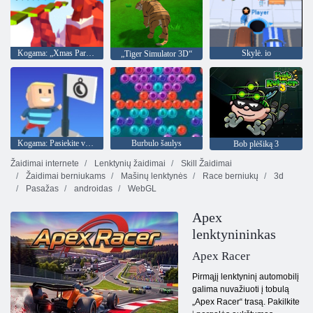
Kogama: „Xmas Parkour“
Skylė. io
„Tiger Simulator 3D“
Kogama: Pasiekite vėliavą
Burbulo šaulys
Bob plėšiką 3
Žaidimai internete
Lenktynių žaidimai
Skill Žaidimai
Žaidimai berniukams
Mašinų lenktynės
Race berniukų
3d
Pasažas
androidas
WebGL
Apex
lenktynininkas
Apex Racer
Pirmąjį lenktyninį automobilį
galima nuvažiuoti į tobulą
„Apex Racer“ trasą. Pakilkite