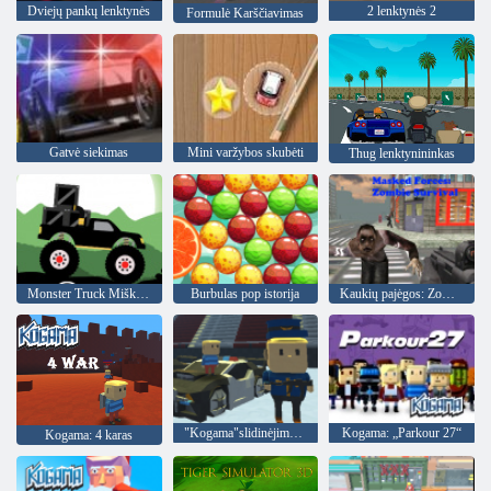
Dviejų pankų lenktynės
2 lenktynės 2
Formulė Karščiavimas
Gatvė siekimas
Mini varžybos skubėti
Thug lenktynininkas
Monster Truck Miškų Pristatymas
Burbulas pop istorija
Kaukių pajėgos: Zombie Survival
"Kogama"slidinėjimo šuoliai!
Kogama: „Parkour 27“
Kogama: 4 karas