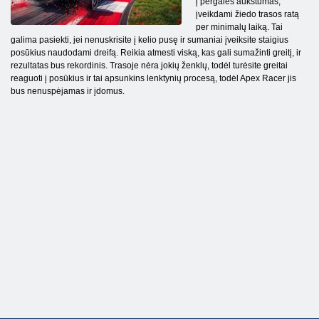
į pergalės aukštumas,
įveikdami žiedo trasos ratą
per minimalų laiką. Tai
galima pasiekti, jei nenuskrisite į kelio pusę ir sumaniai įveiksite staigius
posūkius naudodami dreifą. Reikia atmesti viską, kas gali sumažinti greitį, ir
rezultatas bus rekordinis. Trasoje nėra jokių ženklų, todėl turėsite greitai
reaguoti į posūkius ir tai apsunkins lenktynių procesą, todėl Apex Racer jis
bus nenuspėjamas ir įdomus.