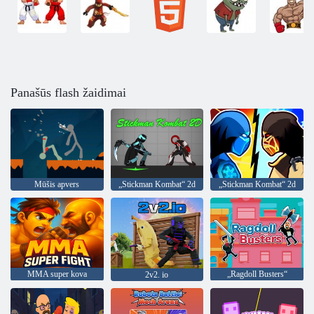
Panašūs flash žaidimai
Mūšis apvers
„Stickman Kombat“ 2d
„Stickman Kombat“ 2d
MMA super kova
„Ragdoll Busters“
2v2. io