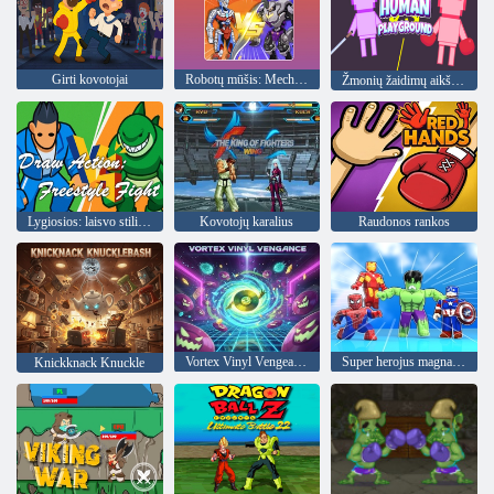
Girti kovotojai
Robotų mūšis: Mech Arena
Žmonių žaidimų aikštelė
Lygiosios: laisvo stiliaus kova
Kovotojų karalius
Raudonos rankos
Vortex Vinyl Vengeance
Super herojus magnatas
Knickknack Knuckle