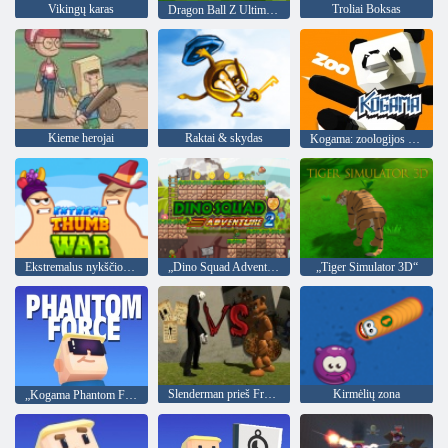
Vikingų karas
Troliai Boksas
Dragon Ball Z Ultimate Battle 22
Kieme herojai
Raktai & skydas
Kogama: zoologijos sodas
Ekstremalus nykščio karas
„Dino Squad Adventure 2“
„Tiger Simulator 3D“
Slenderman prieš Freddy The Fazbear
Kirmėlių zona
„Kogama Phantom Force“