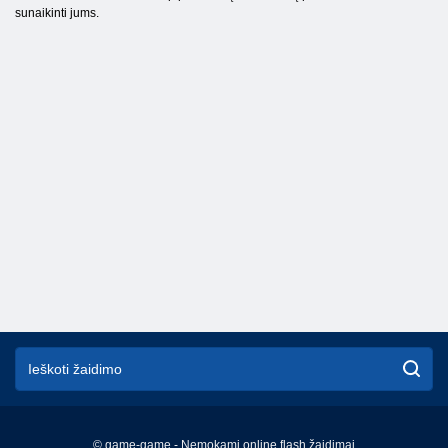
sunaikinti jums.
© game-game - Nemokami online flash žaidimai