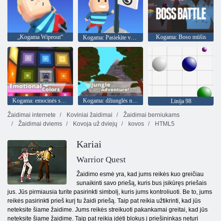
„Kogama Wipeout“
Kogama: Boso mūšis
Kogama: Pasiekite vėliavą
Kogama: emocinės spalvos
Kogama: džiunglės nuotykis
Linija 98
Žaidimai internete
Koviniai žaidimai
Žaidimai berniukams
Žaidimai dviems
Kovoja už dviejų
kovos
HTML5
Kariai
Warrior Quest
Žaidimo esmė yra, kad jums reikės kuo greičiau
sunaikinti savo priešą, kuris bus įsikūręs priešais
jus. Jūs pirmiausia turite pasirinkti simbolį, kuris jums kontroliuoti. Be to, jums
reikės pasirinkti prieš kurį tu žaidi priešą. Taip pat reikia užtikrinti, kad jūs
neteksite šiame žaidime. Jums reikės streikuoti pakankamai greitai, kad jūs
neteksite šiame žaidime. Taip pat reikia įdėti blokus į priešininkas neturi