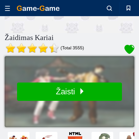
Žaidimas Kariai
(Total 3555)
Žaisti