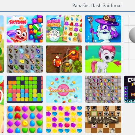
Panašūs flash žaidimai
3 rungtynių
Skyvas
Cukraus herojai
herojai
Prakeiktas lobis
Drugelis kyodai
2
Burbulas Gemes
Vienuolika
Slapukų
Drugelis Kyodai
vienuolika
sutriuškinimas 2
HD"
S