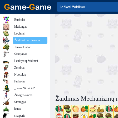
Burbulai
Mažongas
Loginiai
Žaidimai berniukams
Tankai Dabar
Šaudymas
Lenktynių žaidimai
Zombiai
Nuotykių
Futbolas
„Lego NinjaGo“
Žmogus-voras
Žaidimas Mechanizmų 
Strategija
karas
snaiperis