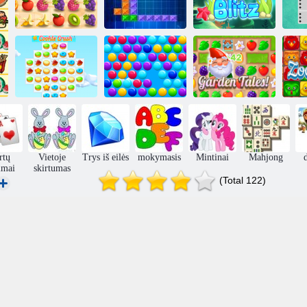
Sultingas
brūkšnys
Tentrix
„Aqua Blitz“
Do
Slapukų
Išmanieji
Zo
sutriuškinimas 3
burbulai
Sodo pasakos
rtų
Vietoje
Trys iš eilės
mokymasis
Mintinai
Mahjong
imai
skirtumas
(Total 122)