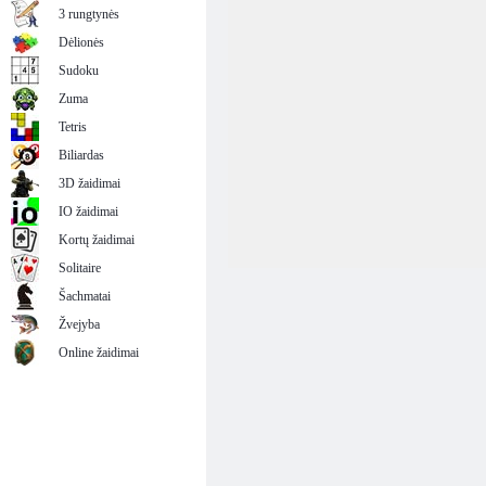
3 rungtynės
Dėlionės
Sudoku
Zuma
Tetris
Biliardas
3D žaidimai
IO žaidimai
Kortų žaidimai
Solitaire
Šachmatai
Žvejyba
Online žaidimai