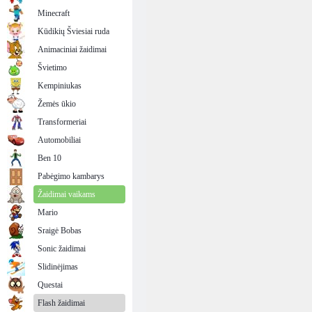
Minecraft
Kūdikių Šviesiai ruda
Animaciniai žaidimai
Švietimo
Kempiniukas
Žemės ūkio
Transformeriai
Automobiliai
Ben 10
Pabėgimo kambarys
Žaidimai vaikams
Mario
Sraigė Bobas
Sonic žaidimai
Slidinėjimas
Questai
Flash žaidimai