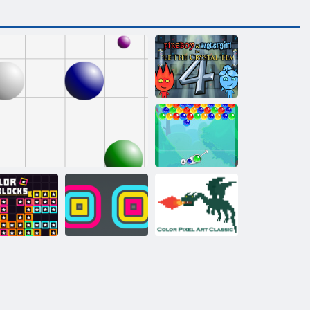
„Fireboy“ ir
„Vochergirl 4“:
„Crystal
Temple“
Burbulas
talismanai
Kvadratinis
"Color Pixel Art
palvų blokai
Linija 98
krautuvas
Classic"