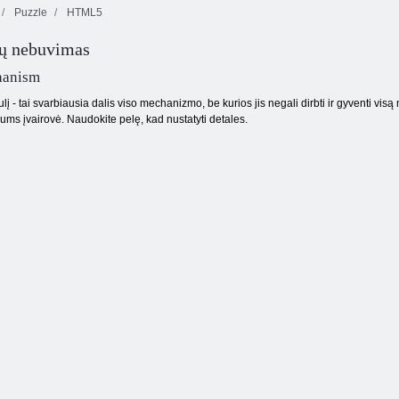
Puzzle
HTML5
ų nebuvimas
Saldainių lietus
Rungtynių arena
5
„Chess Classic“
hanism
į - tai svarbiausia dalis viso mechanizmo, be kurios jis negali dirbti ir gyventi vis
jums įvairovė. Naudokite pelę, kad nustatyti detales.