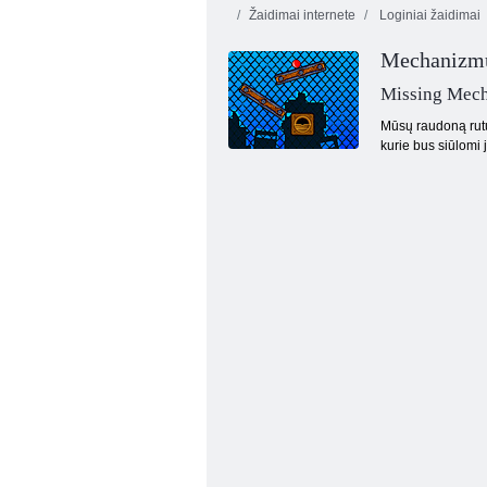
Žaidimai internete
Loginiai žaidimai
Mechanizm
Missing Mec
Mūsų raudoną rutul
kurie bus siūlomi 
Vaisių sutriuškinimas