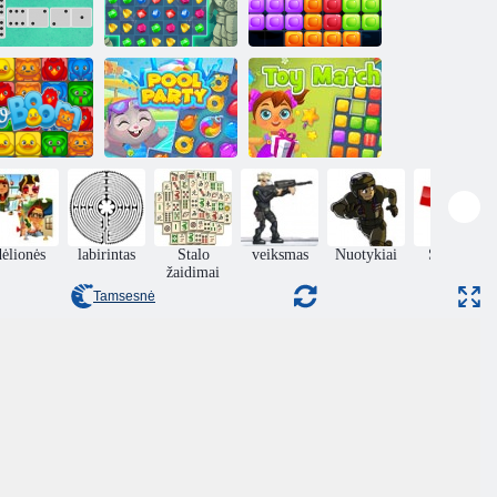
10x10 blokų
mino Classic
Jewels Blitz 3
rungtynės
ologijos sodo
Baseino
Žaislų
bumas
vakarėlis
rungtynės!
dėlionės
labirintas
Stalo
veiksmas
Nuotykiai
Spalvos
žaidimai
blokų
Tamsesnė