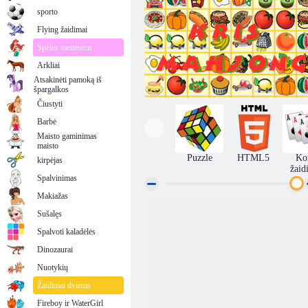
sporto
Flying žaidimai
Spēles meitenēm
Arkliai
Atsakinėti pamoką iš
špargalkos
Čiustyti
Barbė
Maisto gaminimas
maisto
Puzzle
HTML5
Ko
kirpėjas
žaid
Spalvinimas
Makiažas
Sušalęs
Kris Mahjong
Spalvoti kaladėlės
Dinozaurai
Nuotykių
Žaidimai dviems
Fireboy ir WaterGirl