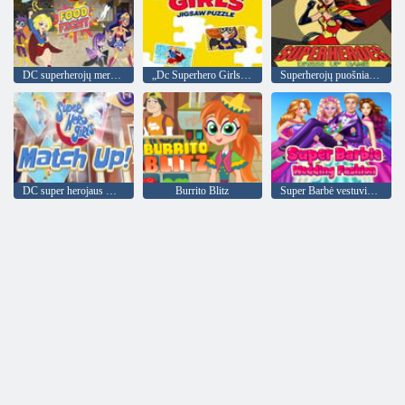
DC superherojų merginų maisto kova
„Dc Superhero Girls“ dėlionė
Superherojų puošniai apsirengti
DC super herojaus mergaičių rungtynės!
Burrito Blitz
Super Barbė vestuvių mados