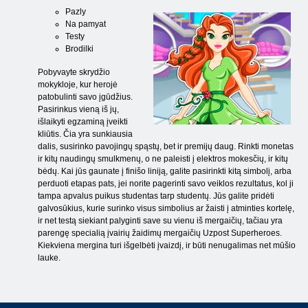
Pazly
Na pamyat
Testy
Brodilki
Pobyvayte skrydžio
mokykloje, kur herojė
patobulinti savo įgūdžius.
Pasirinkus vieną iš jų,
išlaikyti egzaminą įveikti
kliūtis. Čia yra sunkiausia
dalis, susirinko pavojingų spąstų, bet ir premijų daug. Rinkti monetas
ir kitų naudingų smulkmenų, o ne paleisti į elektros mokesčių, ir kitų
bėdų. Kai jūs gaunate į finišo liniją, galite pasirinkti kitą simbolį, arba
perduoti etapas pats, jei norite pagerinti savo veiklos rezultatus, kol ji
tampa apvalus puikus studentas tarp studentų. Jūs galite pridėti
galvosūkius, kurie surinko visus simbolius ar žaisti į atminties kortelę,
ir net testą siekiant palyginti save su vienu iš mergaičių, tačiau yra
parengę specialią įvairių žaidimų mergaičių Uzpost Superheroes.
Kiekviena mergina turi išgelbėti įvaizdį, ir būti nenugalimas net mūšio
lauke.