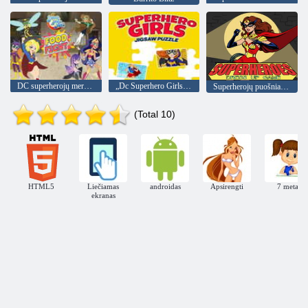
DC superherojų merginų maisto kova
„Dc Superhero Girls“ dėlionė
Superherojų puošniai apsirengti
(Total 10)
HTML5
Liečiamas
androidas
Apsirengti
7 metai
ekranas