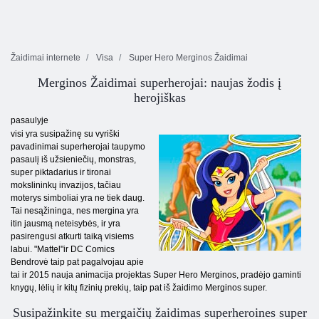
Žaidimai internete
Visa
Super Hero Merginos Žaidimai
Merginos Žaidimai superherojai: naujas žodis į
herojiškas
pasaulyje
visi yra susipažinę su vyriški
pavadinimai superherojai taupymo
pasaulį iš užsieniečių, monstras,
super piktadarius ir tironai
mokslininkų invazijos, tačiau
moterys simboliai yra ne tiek daug.
Tai nesąžininga, nes mergina yra
itin jausmą neteisybės, ir yra
pasirengusi atkurti taiką visiems
labui. "Mattel"ir DC Comics
Bendrovė taip pat pagalvojau apie
tai ir 2015 nauja animacija projektas Super Hero Merginos, pradėjo gaminti
knygų, lėlių ir kitų fizinių prekių, taip pat iš žaidimo Merginos super.
Susipažinkite su mergaičių žaidimas superheroines super