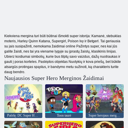
Kiekviena mergina turi būti būtinai išmokti super istorija: Kamanė, stebuklas
moteris, Harley Quinn Katana, Supergirl, Poison Ivy ir Betgerl. Tai geriausia
su jais susipažinti, nemokama žaidimai online Pažintys super, nes kai jūs
galite žaisti, nes tai yra viename lygyje su įprastų žaislų, klasikinis linijas.
Ubierz kostiumai simbolių, kurie bus tilptų savo vaizdus, dažų nuotraukas ir
gauti į poras korteles. Paslėptos objektas Nuotykių ir kova priešų, bet būkite
atsargūs protingas spąstus, ir bandymo metu sužinoti, ką charakteris turite
daug bendro.
Naujausios Super Hero Merginos Žaidimai
Pašėlę: DC Super Hero Girls
Toon taurė
Super herojaus merginų frenemies