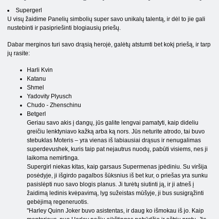
Supergerl
U visų žaidime Panelių simbolių super savo unikalų talentą, ir dėl to jie gali
nustebinti ir pasipriešinti blogiausių priešų.
Dabar merginos turi savo drąsią herojė, galėtų atstumti bet kokį priešą, ir tarp
jų rasite:
Harli Kvin
Katanu
Shmel
Yadovity Plyusch
Chudo - Zhenschinu
Betgerl
Geriau savo akis į dangų, jūs galite lengvai pamatyti, kaip dideliu
greičiu lenktyniavo kažką arba ką nors. Jūs neturite atrodo, tai buvo
stebuklas Moteris – yra vienas iš labiausiai drąsus ir nenugalimas
superdevushek, kuris taip pat nejautrus nuodų, pabūti visiems, nes ji
laikoma nemirtinga.
Supergirl niekas kitas, kaip garsaus Supermenas įpėdiniu. Su viršija
posėdyje, ji išgirdo pagalbos šūksnius iš bet kur, o priešas yra sunku
pasislėpti nuo savo blogis planus. Ji turėtų siutinti ją, ir ji atneš į
žaidimą ledinis kvėpavimą, lyg sužeistas mūšyje, ji bus susigrąžinti
gebėjimą regeneruotis.
"Harley Quinn Joker buvo asistentas, ir daug ko išmokau iš jo. Kaip