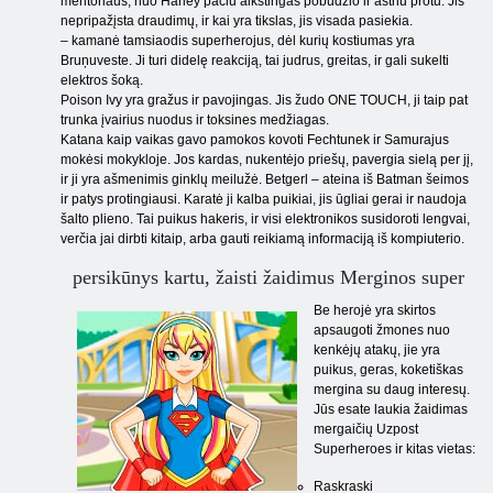
mentoriaus, nuo Harley pačiu aikštingas pobūdžio ir aštriu protu. Jis
nepripažįsta draudimų, ir kai yra tikslas, jis visada pasiekia.
– kamanė tamsiaodis superherojus, dėl kurių kostiumas yra
Bruņuveste. Ji turi didelę reakciją, tai judrus, greitas, ir gali sukelti
elektros šoką.
Poison Ivy yra gražus ir pavojingas. Jis žudo ONE TOUCH, ji taip pat
trunka įvairius nuodus ir toksines medžiagas.
Katana kaip vaikas gavo pamokos kovoti Fechtunek ir Samurajus
mokėsi mokykloje. Jos kardas, nukentėjo priešų, pavergia sielą per jį,
ir ji yra ašmenimis ginklų meilužė. Betgerl – ateina iš Batman šeimos
ir patys protingiausi. Karatė ji kalba puikiai, jis ūgliai gerai ir naudoja
šalto plieno. Tai puikus hakeris, ir visi elektronikos susidoroti lengvai,
verčia jai dirbti kitaip, arba gauti reikiamą informaciją iš kompiuterio.
persikūnys kartu, žaisti žaidimus Merginos super
Be herojė yra skirtos
apsaugoti žmones nuo
kenkėjų atakų, jie yra
puikus, geras, koketiškas
mergina su daug interesų.
Jūs esate laukia žaidimas
mergaičių Uzpost
Superheroes ir kitas vietas:
Raskraski