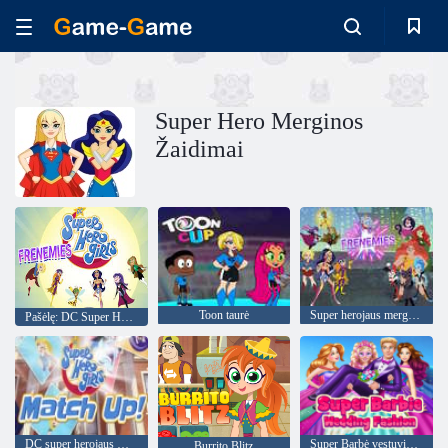
Super Hero Merginos
Žaidimai
Toon taurė
Super herojaus merginų frenemies
Pašėlę: DC Super Hero Girls
DC super herojaus mergaičių rungtynės!
Super Barbė vestuvių mados
Burrito Blitz