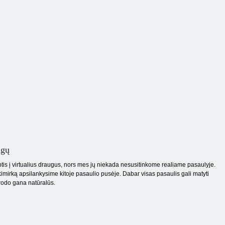
ugų
tis į virtualius draugus, nors mes jų niekada nesusitinkome realiame pasaulyje.
kimirką apsilankysime kitoje pasaulio pusėje. Dabar visas pasaulis gali matyti
trodo gana natūralūs.