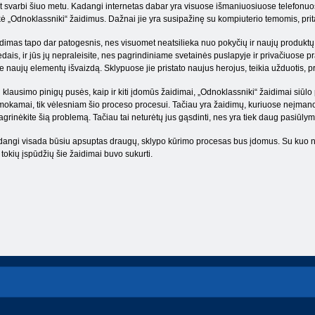
t svarbi šiuo metu. Kadangi internetas dabar yra visuose išmaniuosiuose telefonuose
ukė „Odnoklassniki“ žaidimus. Dažnai jie yra susipažinę su kompiuterio temomis, pritai
dimas tapo dar patogesnis, nes visuomet neatsilieka nuo pokyčių ir naujų produktų
edais, ir jūs jų nepraleisite, nes pagrindiniame svetainės puslapyje ir privačiuose
e naujų elementų išvaizdą. Sklypuose jie pristato naujus herojus, teikia užduotis, 
 klausimo pinigų pusės, kaip ir kiti įdomūs žaidimai, „Odnoklassniki“ žaidimai siūl
okamai, tik vėlesniam šio proceso procesui. Tačiau yra žaidimų, kuriuose neįmanoma
agrinėkite šią problemą. Tačiau tai neturėtų jus gąsdinti, nes yra tiek daug pasiūlymų
angi visada būsiu apsuptas draugų, sklypo kūrimo procesas bus įdomus. Su kuo nors
 tokių įspūdžių šie žaidimai buvo sukurti.