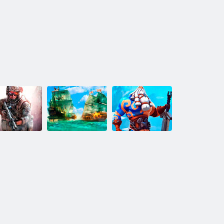
IPlayer NORD:
layer: Kariai
IPlayer: piratai
Heroes of
Inc.
Potvyniai likimo
šiaurėje