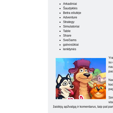
Arkadiniai
Šaudyklės
Betra eilutėje
Adventure
Strategy
Simulatoriai
Table
Share
Svečiams
galvosūkiai
lenktynės
Yra
su 
nau
pad
Nau
kad
pag
Sim
vis
žaidėjų apžvalgą ir komentarus, taip pat pam