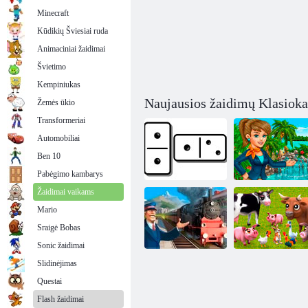
Minecraft
Kūdikių Šviesiai ruda
Animaciniai žaidimai
Švietimo
Kempiniukas
Naujausios žaidimų Klasioka
Žemės ūkio
Transformeriai
Automobiliai
Ben 10
Pabėgimo kambarys
Žaidimai vaikams
Mario
IPlayer: Domino
Mano saulėtas
Sraigė Bobas
prisijungę
kurortas
Sonic žaidimai
Slidinėjimas
Questai
Geležinkelio
Flash žaidimai
tauta
Mano maži ūkiai