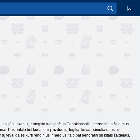
alijasi jūsų skoniu, ir mėgsta tuos pačius Odnoklassniki internetinius žaidimus
mai. Pasirinkite bet kurią temą: užduotis, logiką, kovas, simuliatorius ar
 tėvai galės kurti renginius ir herojus, taip pat bendrauti su kitais žaidėjais,