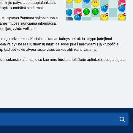
, ir jie patys tapo daugiafunkciais
kyti tik mobiliai platformai.
. Multiplayer žaidimai dažnai būna su
 pranešimuose siunčiama informacija
premijas, vykdo veiksmus.
o pinigų privalumus. Kartais mokamas turinys netrukdo sklypo judėjimui
 valdyti be realių finansų infuzijos, todėl prieš nardydami į ją kruopščiai
, kad bet kokiu atveju rasite visus taškus atitinkantį variantą.
 sukursite aljansą, o su kuo nors būsite priešiškoje aplinkoje, bet galų gale