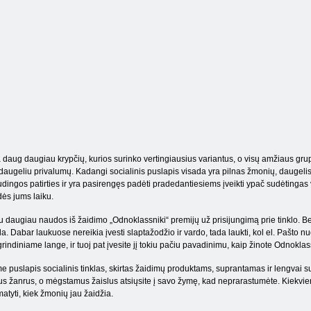
 daug daugiau krypčių, kurios surinko vertingiausius variantus, o visų amžiaus grup
daugeliu privalumų. Kadangi socialinis puslapis visada yra pilnas žmonių, daugelis va
dingos patirties ir yra pasirengęs padėti pradedantiesiems įveikti ypač sudėtingas viet
ės jums laiku.
 daugiau naudos iš žaidimo „Odnoklassniki“ premijų už prisijungimą prie tinklo. Beje
a. Dabar laukuose nereikia įvesti slaptažodžio ir vardo, tada laukti, kol el. Pašto n
rindiniame lange, ir tuoj pat įvesite jį tokiu pačiu pavadinimu, kaip žinote Odnoklas
e puslapis socialinis tinklas, skirtas žaidimų produktams, suprantamas ir lengvai 
us žanrus, o mėgstamus žaislus atsiųsite į savo žymę, kad neprarastumėte. Kiekviena
atyti, kiek žmonių jau žaidžia.