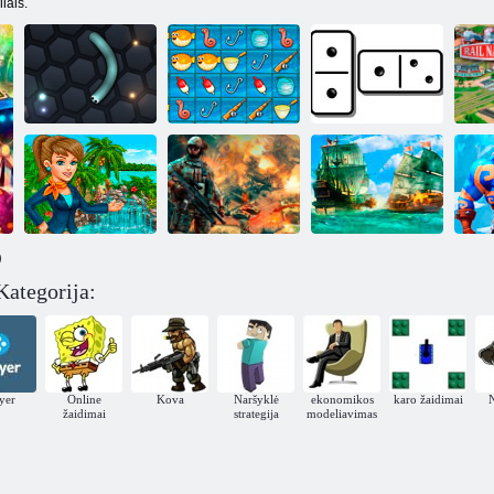
iais.
Žvejybos
IPlayer: Domino
G
Slidinėti. io
dvikovos
prisijungę
)
IP
Kategorija:
Mano saulėtas
IPlayer: Kariai
IPlayer: piratai
kurortas
Inc.
Potvyniai likimo
ayer
Online
Kova
Naršyklė
ekonomikos
karo žaidimai
žaidimai
strategija
modeliavimas