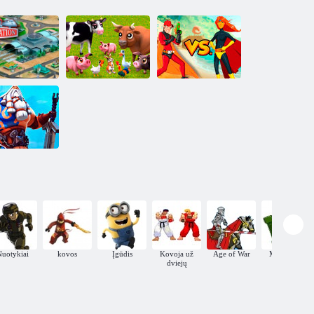
eležinkelio
„IPlayer“: „Hero
tauta
Mano maži ūkiai
Zero“
layer NORD:
Heroes of
šiaurėje
Nuotykiai
kovos
Įgūdis
Kovoja už
Age of War
MMORPG
dviejų