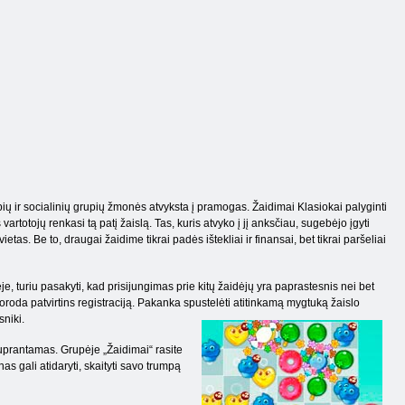
ių ir socialinių grupių žmonės atvyksta į pramogas. Žaidimai Klasiokai palyginti
rtotojų renkasi tą patį žaislą. Tas, kuris atvyko į jį anksčiau, sugebėjo įgyti
as. Be to, draugai žaidime tikrai padės ištekliai ir finansai, bet tikrai paršeliai
, turiu pasakyti, kad prisijungimas prie kitų žaidėjų yra paprastesnis nei bet
uoroda patvirtins registraciją. Pakanka spustelėti atitinkamą mygtuką žaislo
sniki.
suprantamas. Grupėje „Žaidimai“ rasite
s gali atidaryti, skaityti savo trumpą