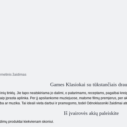
ernetinis žaidimas
Games Klasiokai su tūkstančiais dra
ių tinklų. Jie tapo neatskiriama jo dalimi, o patarimams, receptams, pagalbai kreip
kaip įprasta aplinka. Per jį apsilankome muziejuose, matome filmų premjerus, per a
pyba ar muzika. Tai ideali vieta darbui ir pramogoms, todėl Odnoklassniki žaidimai a
Iš įvairovės akių paleiskite
idimų produktai kiekvienam skoniui.