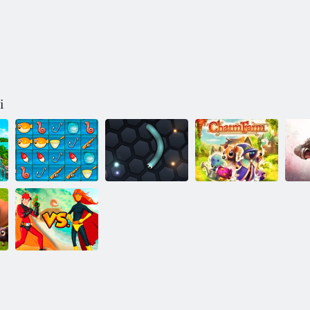
i
Žvejybos
IP
dvikovos
Slidinėti. io
Žavesio ūkis
„IPlayer“: „Hero
Zero“