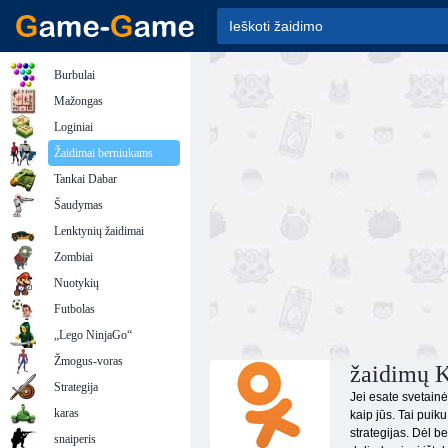
Burbulai
Mažongas
Loginiai
Žaidimai berniukams
Tankai Dabar
Šaudymas
Lenktynių žaidimai
Zombiai
Nuotykių
Futbolas
„Lego NinjaGo“
Žmogus-voras
žaidimų K
Strategija
Jei esate svetainė
karas
kaip jūs. Tai puik
strategijas. Dėl b
snaiperis