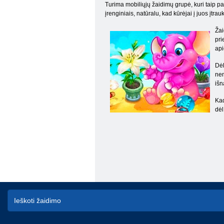
Turima mobiliųjų žaidimų grupė, kuri taip pa
įrenginiais, natūralu, kad kūrėjai į juos įtra
Žai
pri
api
Dėl
nem
išn
Kad
dėl