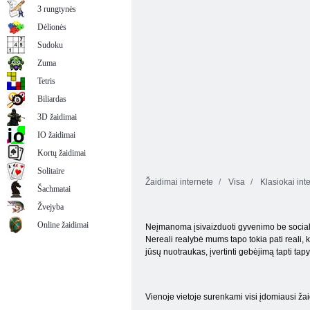
3 rungtynės
Dėlionės
Sudoku
Zuma
Tetris
Biliardas
3D žaidimai
IO žaidimai
Kortų žaidimai
Solitaire
Žaidimai internete
Visa
Klasiokai int
Šachmatai
Žvejyba
Online žaidimai
Neįmanoma įsivaizduoti gyvenimo be socialin
Nereali realybė mums tapo tokia pati reali, 
jūsų nuotraukas, įvertinti gebėjimą tapti ta
Vienoje vietoje surenkami visi įdomiausi ža