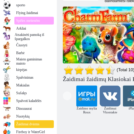
dalindamiesi ištekl
sporto
Flying žaidimai
Spēles meitenēm
Arkliai
Atsakinėti pamoką iš
špargalkos
Čiustyti
Barbė
Maisto gaminimas
maisto
(Total 10
kirpėjas
Spalvinimas
Žaidimai žaidimų Klasiokai 
Makiažas
Sušalęs
Spalvoti kaladėlės
Dinozaurai
Žaidimo mylia
Žaidimai
iPl
Roux
Vkontakte
Žavesio ūkis
Nuotykių
Žaidimai dviems
Fireboy ir WaterGirl