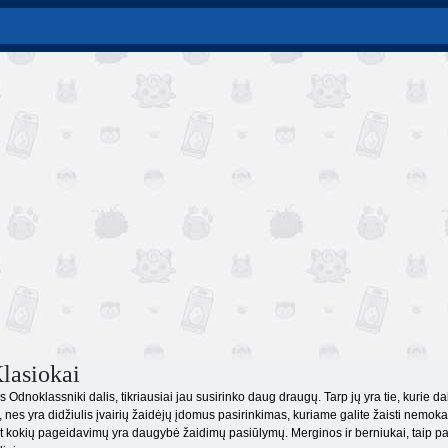
lasiokai
s Odnoklassniki dalis, tikriausiai jau susirinko daug draugų. Tarp jų yra tie, kurie d
u, nes yra didžiulis įvairių žaidėjų įdomus pasirinkimas, kuriame galite žaisti nemoka
et kokių pageidavimų yra daugybė žaidimų pasiūlymų. Merginos ir berniukai, taip pat jų