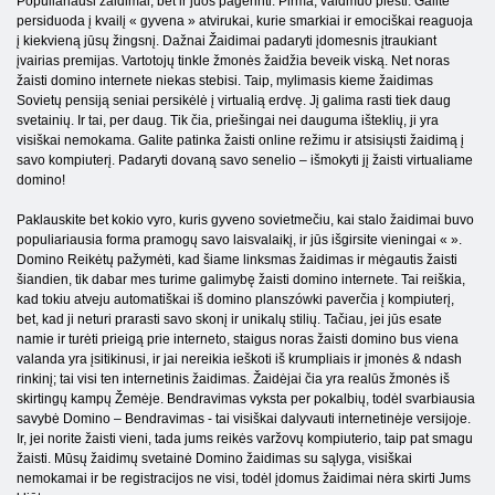
Populiariausi žaidimai, bet ir juos pagerinti. Pirma, vaidmuo piešti. Galite
persiduoda į kvailį « gyvena » atvirukai, kurie smarkiai ir emociškai reaguoja
į kiekvieną jūsų žingsnį. Dažnai Žaidimai padaryti įdomesnis įtraukiant
įvairias premijas. Vartotojų tinkle žmonės žaidžia beveik viską. Net noras
žaisti domino internete niekas stebisi. Taip, mylimasis kieme žaidimas
Sovietų pensiją seniai persikėlė į virtualią erdvę. Jį galima rasti tiek daug
svetainių. Ir tai, per daug. Tik čia, priešingai nei dauguma išteklių, ji yra
visiškai nemokama. Galite patinka žaisti online režimu ir atsisiųsti žaidimą į
savo kompiuterį. Padaryti dovaną savo senelio – išmokyti jį žaisti virtualiame
domino!
Paklauskite bet kokio vyro, kuris gyveno sovietmečiu, kai stalo žaidimai buvo
populiariausia forma pramogų savo laisvalaikį, ir jūs išgirsite vieningai « ».
Domino Reikėtų pažymėti, kad šiame linksmas žaidimas ir mėgautis žaisti
šiandien, tik dabar mes turime galimybę žaisti domino internete. Tai reiškia,
kad tokiu atveju automatiškai iš domino planszówki paverčia į kompiuterį,
bet, kad ji neturi prarasti savo skonį ir unikalų stilių. Tačiau, jei jūs esate
namie ir turėti prieigą prie interneto, staigus noras žaisti domino bus viena
valanda yra įsitikinusi, ir jai nereikia ieškoti iš krumpliais ir įmonės & ndash
rinkinį; tai visi ten internetinis žaidimas. Žaidėjai čia yra realūs žmonės iš
skirtingų kampų Žemėje. Bendravimas vyksta per pokalbių, todėl svarbiausia
savybė Domino – Bendravimas - tai visiškai dalyvauti internetinėje versijoje.
Ir, jei norite žaisti vieni, tada jums reikės varžovų kompiuterio, taip pat smagu
žaisti. Mūsų žaidimų svetainė Domino žaidimas su sąlyga, visiškai
nemokamai ir be registracijos ne visi, todėl įdomus žaidimai nėra skirti Jums