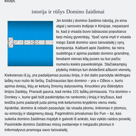
kliūtys.
istorija ir rūšys Domino žaidimai
Jei knistis į domino žaidimo istoriją, jis eina
atgal į senovės Indijoje ir Kinijoje, nepaisant
to, kad ji visada buvo labiausiai populiarus
tarp mūsų gyventojų. Ypač vyrai myli ir visada
mėgo žaisti domino savo laisvalaikį į vyrų
kompanija. Kalbant apie žaidimo, tai nėra
sudėtinga ir apima pastato domino grandinę,
liesdami vienas kitą puses su tuo pačiu
numeriu kiekis paveikslėlyje. Stačiakampių
plytelių rinkinys turi dvidešimt aštuoni vienetų.
Kiekvienas iš jų, yra padalijamas pusiau linija, ir dvi dalis parodyta skirtingas
taškų nuo nulio iki šešių. Dažniausias tipo domino – yra « Ožkos », kuris
apima dviejų, trijų ar keturių žmonių dalyvavimą. Knuckles yra išdėstytos
linijos žaidėjų. Prarasti gauna, kad renka 101 taškų pirmiausia. Yra domino «
Donkey », kurie gali būti paskirstytas ne rankomis į liniją ir kryžiaus, kad
leidžia jums padaryti juda pirmą imk keturiomis kryptimis vienu metu.
Apskritai, domino & ndash pasaulyje; tai visada įdomu, linksmas ir įdomus,
su emocijų ir staigmenų daug. Pagrindinis privalumas šio Fun – tai, kas
sukelia domino žaidimas mąstyti ir galvoti iš anksto, kas vykdo raidos poveikį.
Pasirinkite domino žaidimas mūsų svetainėje ir mėgautis įdomus ir
informatyvus pramoga savo laisvalaikį.