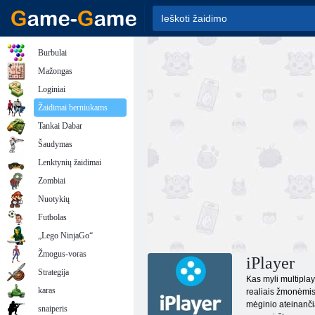
Burbulai
Mažongas
Loginiai
Žaidimai berniukams
Tankai Dabar
Šaudymas
Lenktynių žaidimai
Zombiai
Nuotykių
Futbolas
„Lego NinjaGo“
Žmogus-voras
iPlayer
Strategija
Kas myli multiplay
karas
realiais žmonėmis 
mėginio ateinančiai
snaiperis