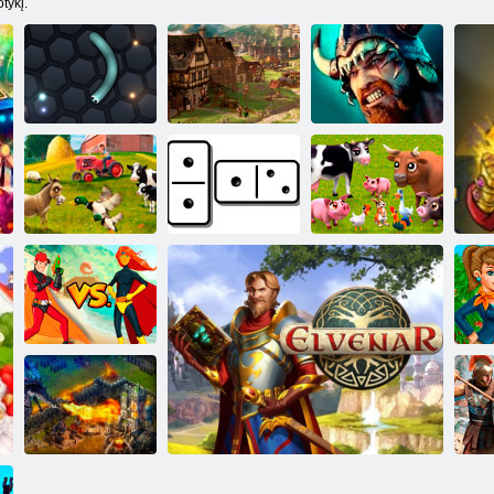
tykį.
Forge apie
Vikingai: Klanų
Slidinėti. io
imperijas
karas
IPlayer: Domino
Didelis ūkis
prisijungę
Mano maži ūkiai
„IPlayer“: „Hero
M
Zero“