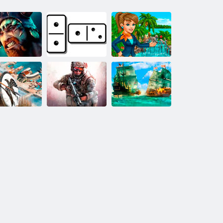
kingai: Klanų
IPlayer: Domino
Mano saulėtas
karas
prisijungę
kurortas
rtos imperijų
IPlayer: Kariai
IPlayer: piratai
karas
Inc.
Potvyniai likimo