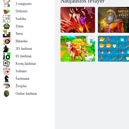
Naujausios iPlayer
3 rungtynės
Dėlionės
Sudoku
Zuma
Tetris
Biliardas
3D žaidimai
Audros lyga
Shakes & Fidget
IO žaidimai
Kortų žaidimai
Solitaire
Šachmatai
Žvejybos
Ūkio dienos
dvikovos
Žvejyba
Online žaidimai