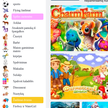
nepamirštamą nuo
sporto
Flying žaidimai
Spēles meitenēm
Arkliai
Atsakinėti pamoką iš
špargalkos
Čiustyti
Barbė
Maisto gaminimas
maisto
kirpėjas
Spalvinimas
Makiažas
Sušalęs
Spalvoti kaladėlės
Dinozaurai
Žavesio ūkis
Nuotykių
Žaidimai dviems
Fireboy ir WaterGirl