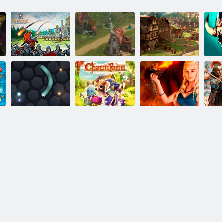
Sosto karalystė
Forge apie
Vi
kare
Elvenaras
imperijas
Spa
Slidinėti. io
Žavesio ūkis
Audra