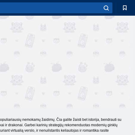
populiariausių nemokamų žaidimų. Čia galite žaisti bet istorija, bendrauti su
ninkai ir drakonai. Garbei karinių strategijų rekomenduotas modernių ginklų
iant virtualią verslo, ir nenuilstantis keliautojas ir romantika rasite