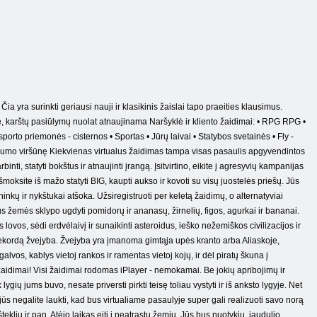
ia yra surinkti geriausi nauji ir klasikinis žaislai tapo praeities klausimus.
e, karštų pasiūlymų nuolat atnaujinama Naršyklė ir kliento žaidimai: • RPG RPG •
orto priemonės - cisternos • Sportas • Jūrų laivai • Statybos svetainės • Fly -
lonumo viršūnę Kiekvienas virtualus žaidimas tampa visas pasaulis apgyvendintos
nti, statyti bokštus ir atnaujinti įrangą. Įsitvirtino, eikite į agresyvių kampanijas
s išmoksite iš mažo statyti BIG, kaupti aukso ir kovoti su visų juostelės priešų. Jūs
ininkų ir nykštukai atšoka. Užsiregistruoti per keletą žaidimų, o alternatyviai
klus žemės sklypo ugdyti pomidorų ir ananasų, žirnelių, figos, agurkai ir bananai.
ovos, sėdi erdvėlaivį ir sunaikinti asteroidus, ieško nežemiškos civilizacijos ir
ą rekordą žvejyba. Žvejyba yra įmanoma gimtąja upės kranto arba Aliaskoje,
alvos, kablys vietoj rankos ir ramentas vietoj kojų, ir dėl piratų škuna į
 žaidimai! Visi žaidimai rodomas iPlayer - nemokamai. Be jokių apribojimų ir
lygių jums buvo, nesate priversti pirkti teisę toliau vystyti ir iš anksto lygyje. Net
jei jūs negalite laukti, kad bus virtualiame pasaulyje super gali realizuoti savo norą
lių ir pan. Atėjo laikas eiti į neatrastų žemių. Jūs bus nuotykių, jaudulio,