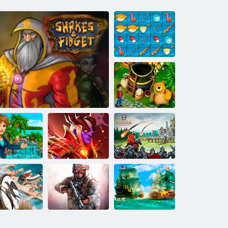
Žvejybos
dvikovos
Svajonių laukai
ano saulėtas
Sosto karalystė
kurortas
Shakes & Fidget
Audros lyga
kare