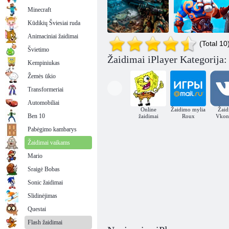
Minecraft
Kūdikių Šviesiai ruda
Animaciniai žaidimai
(Total 10
Švietimo
IPlayer NORD:
Žaidimai iPlayer Kategorija:
Kempiniukas
IPlayer: Viso
Heroes of
Dominavimas
Ūkio dienos
šiaurėje
Žemės ūkio
Transformeriai
Automobiliai
Online
Žaidimo mylia
Žaid
Ben 10
žaidimai
Roux
Vkon
Pabėgimo kambarys
Žaidimai vaikams
Mario
Sraigė Bobas
Sonic žaidimai
Slidinėjimas
Questai
Flash žaidimai