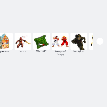
rtos imperijų
IPlayer: Kariai
IPlayer: piratai
karas
Inc.
Potvyniai likimo
pastatas
kovos
MMORPG
Kovoja už
Nuotykiai
Įgūdis
dviejų