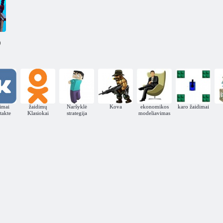
Spa
Audra
)
Elvenaras
imai
žaidimų
Naršyklė
Kova
ekonomikos
karo žaidimai
takte
Klasiokai
strategija
modeliavimas