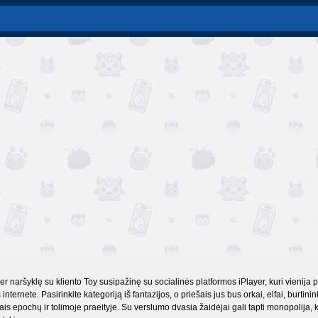
er naršyklę su kliento Toy susipažinę su socialinės platformos iPlayer, kuri vienija 
internete. Pasirinkite kategoriją iš fantazijos, o priešais jus bus orkai, elfai, burti
s epochų ir tolimoje praeityje. Su verslumo dvasia žaidėjai gali tapti monopolija, kur