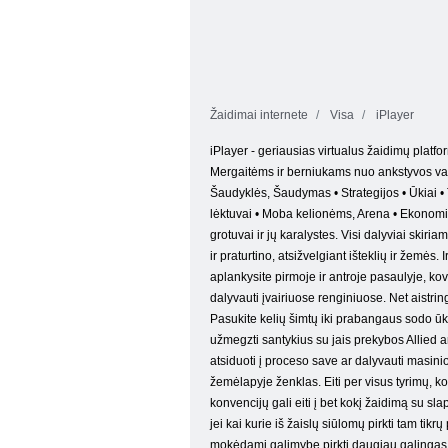
Žaidimai internete
Visa
iPlayer
iPlayer - geriausias virtualus žaidimų platfor
Mergaitėms ir berniukams nuo ankstyvos vaiky
Šaudyklės, Šaudymas • Strategijos • Ūkiai • 
lėktuvai • Moba kelionėms, Arena • Ekonomin
grotuvai ir jų karalystes. Visi dalyviai skiri
ir praturtino, atsižvelgiant išteklių ir žemės.
aplankysite pirmoje ir antroje pasaulyje, kovo
dalyvauti įvairiuose renginiuose. Net aistrin
Pasukite kelių šimtų iki prabangaus sodo ūky
užmegzti santykius su jais prekybos Allied a
atsiduoti į proceso save ar dalyvauti masinio 
žemėlapyje ženklas. Eiti per visus tyrimų, k
konvencijų gali eiti į bet kokį žaidimą su slap
jei kai kurie iš žaislų siūlomų pirkti tam tikr
mokėdami galimybę pirkti daugiau galingas gin