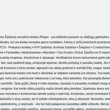
ma Žaidimai socialinis tinklas iPlayer - yra didžiulis pasaulis su didžiųjų galimybes. Č
stės, kol yra kietas receptas geros nuotaikos. A temų ir sričių kviečiami pozicijos
TCG - Prekybos kortelių • PVP žaidimai, Koviniai žaidimai • Žvejybos • Combat transp
ė • Fantastika • Modeliavimas • Monstrai • Trys iš eilės • Erdvė Žaidžia ne iš ma
ama plotą rengimas, tobulinimas ir apsauga. Ventiliatoriai kovos kariuomenė galės įdarbi
 Ir tam, kad padidinti jėgą, prisijungti aljansai, derėtis prekybą ir panašių sutartį. Jū
ti kosmoso ir jūros piratai, atgrasyti nuo atakų goblinai ir surinkti Elfų, magai, lank
gas kareiviai kartais nori kurti ir ūkininkai ar statybos variantai yra idealus. Tuo ku
je, kuris yra Laukiniuose Vakaruose Lost salų, kitos planetos. Kai pavargsta Bulves l
r priešiški. Tada grįžti į žemę ir imtis masalas, masalas ir panamku nustatyti nauj
renginio. Kai norite aštrių pojūčių mažai dėvėti akių pleistras, Spalvotas skara ant g
ovos monstras ir konkurentai laimėti audrą ir rasti lobį. Incidentas, asorti nemokami
tažodžiu ir jūsų vardas, jei iš anksto užsiregistruoti, arba jį atsisiųsti. Nesvarbu, kiek 
ų patobulinimų, ji neprivalo - visi turi būti palaipsniui pasiektas atlikti užduotis. Bet 
klas, automobilis greičiau, stipresnis šarvai, egzotiški sėklos, modernizavimas ištek