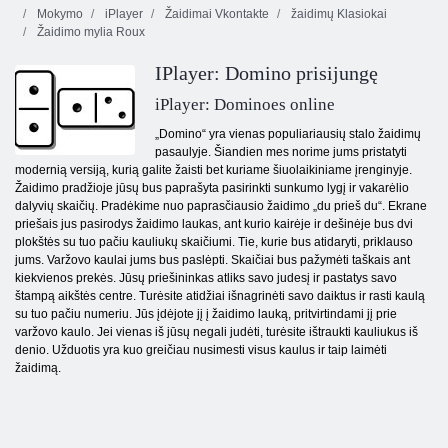
Mokymo
iPlayer
Žaidimai Vkontakte
žaidimų Klasiokai
Žaidimo mylia Roux
IPlayer: Domino prisijungę
iPlayer: Dominoes online
„Domino“ yra vienas populiariausių stalo žaidimų
pasaulyje. Šiandien mes norime jums pristatyti
modernią versiją, kurią galite žaisti bet kuriame šiuolaikiniame įrenginyje.
Žaidimo pradžioje jūsų bus paprašyta pasirinkti sunkumo lygį ir vakarėlio
dalyvių skaičių. Pradėkime nuo paprasčiausio žaidimo „du prieš du“. Ekrane
priešais jus pasirodys žaidimo laukas, ant kurio kairėje ir dešinėje bus dvi
plokštės su tuo pačiu kauliukų skaičiumi. Tie, kurie bus atidaryti, priklauso
jums. Varžovo kaulai jums bus paslėpti. Skaičiai bus pažymėti taškais ant
kiekvienos prekės. Jūsų priešininkas atliks savo judesį ir pastatys savo
štampą aikštės centre. Turėsite atidžiai išnagrinėti savo daiktus ir rasti kaulą
su tuo pačiu numeriu. Jūs įdėjote jį į žaidimo lauką, pritvirtindami jį prie
varžovo kaulo. Jei vienas iš jūsų negali judėti, turėsite ištraukti kauliukus iš
denio. Užduotis yra kuo greičiau nusimesti visus kaulus ir taip laimėti
žaidimą.