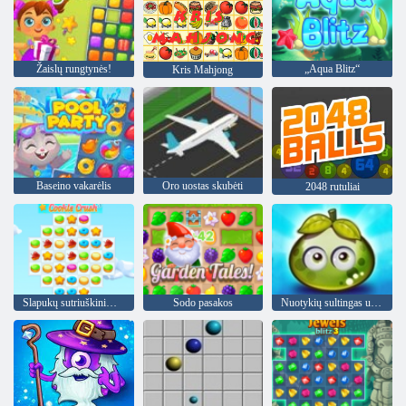
Žaislų rungtynės!
„Aqua Blitz“
Kris Mahjong
Baseino vakarėlis
Oro uostas skubėti
2048 rutuliai
Slapukų sutriuškinimas 3
Sodo pasakos
Nuotykių sultingas uogas