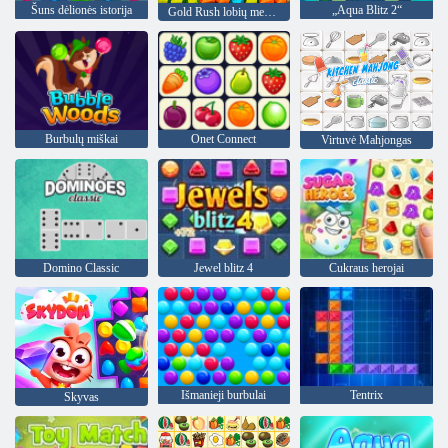
Šuns dėlionės istorija
„Aqua Blitz 2“
Gold Rush lobių medžioklė
Burbulų miškai
Onet Connect
Virtuvė Mahjongas
Domino Classic
Jewel blitz 4
Cukraus herojai
Išmanieji burbulai
Tentrix
Skyvas