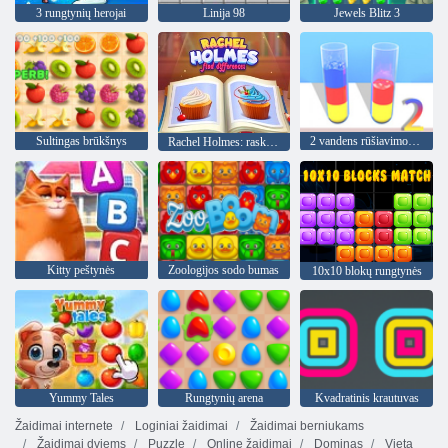
3 rungtynių herojai
Linija 98
Jewels Blitz 3
Sultingas brūkšnys
2 vandens rūšiavimo galvosūkis
Rachel Holmes: raskite skirtumų
Kitty peštynės
Zoologijos sodo bumas
10x10 blokų rungtynės
Yummy Tales
Rungtynių arena
Kvadratinis krautuvas
Žaidimai internete
Loginiai žaidimai
Žaidimai berniukams
Žaidimai dviems
Puzzle
Online žaidimai
Dominas
Vieta