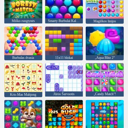
Miško rungtynės
Smarty Burbulai Kalėdos Edition"
Magiškos linijos
Burbulas dvasia
11x11 blokai
„Aqua Blitz 2“
Jūros Šarvuotis
„Candy Match“!
Kris-Mas Mahjong