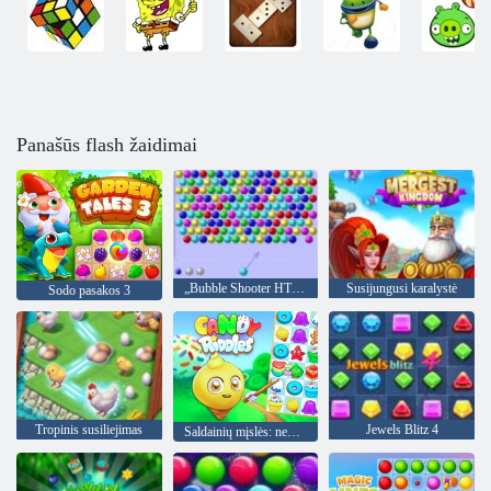
Panašūs flash žaidimai
„Bubble Shooter HTML5“
Susijungusi karalystė
Sodo pasakos 3
Tropinis susiliejimas
Jewels Blitz 4
Saldainių mįslės: nemokamos 3 varžybos