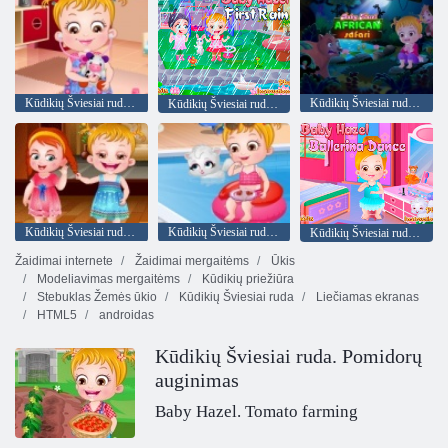
Kūdikių Šviesiai ruda daktaras Groti
Kūdikių Šviesiai ruda: Afrikos safari
Kūdikių Šviesiai ruda Pirmas Lietus
Kūdikių Šviesiai ruda mokosi manierų
Kūdikių Šviesiai ruda Vasaros Pramogos
Kūdikių Šviesiai ruda balerina šokis
Žaidimai internete
Žaidimai mergaitėms
Ūkis
Modeliavimas mergaitėms
Kūdikių priežiūra
Stebuklas Žemės ūkio
Kūdikių Šviesiai ruda
Liečiamas ekranas
HTML5
androidas
Kūdikių Šviesiai ruda. Pomidorų
auginimas
Baby Hazel. Tomato farming