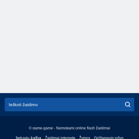
© game-game - Nemokami online flash žaidimai
English
lietuvių kalba
Žaidimai internete
Žymos
Grįžtamasis ryšys