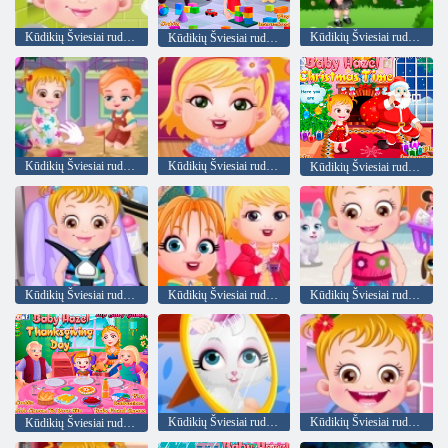
Kūdikių Šviesiai ruda Nakvynė Laikas
Kūdikių Šviesiai ruda ikimokyklinio
Kūdikių Šviesiai ruda mokosi figūras
Kūdikių Šviesiai ruda Auksinės žuvelės
Kūdikių Šviesiai ruda išdaigos laikas
Kūdikių Šviesiai ruda Kalėdų laikas
Kūdikių Šviesiai ruda Playdate
Kūdikių Šviesiai ruda arbatėlė
Kūdikių Šviesiai ruda Valymas Laikas
Kūdikių Šviesiai ruda - neklaužada katė
Kūdikių Šviesiai ruda Velykų Pramogos
Kūdikių Šviesiai ruda Padėkos diena