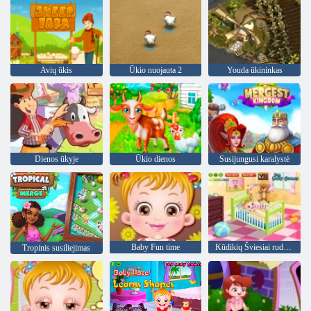
Avių ūkis
Ūkio nuojauta 2
Youda ūkininkas
Dienos ūkyje
Ūkio dienos
Susijungusi karalystė
Baby Fun time
Kūdikių Šviesiai ruda Šepečiu Laikas
Tropinis susiliejimas