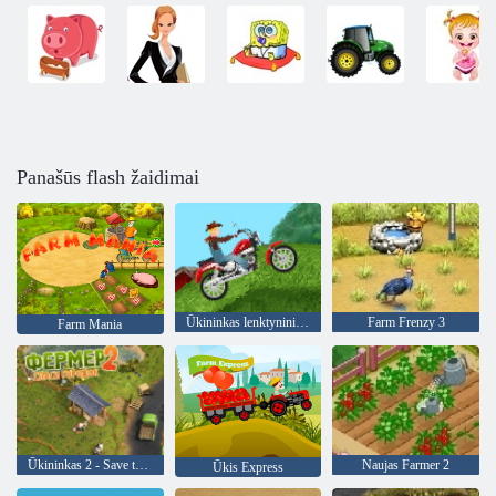
Panašūs flash žaidimai
Ūkininkas lenktynininkas
Farm Frenzy 3
Farm Mania
Ūkininkas 2 - Save the Village
Naujas Farmer 2
Ūkis Express