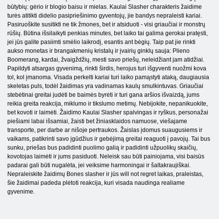
būtybių: gėrio ir blogio baisu ir mielas. Kaulai Slasher charakteris žaidime
turės atitikti didelio pasipriešinimo gyventojų, jie bandys nepraleisti kariai.
Pasiruoškite susitikti ne tik žmones, bet ir atsiduoti - visi griaučiai ir monstrų
rūšių. Būtina išsilaikyti penkias minutes, bet laiko tai galima gerokai pratęsti,
jei jūs galite pasiimti smėlio laikrodį, esantis ant bėgių. Taip pat jie rinkti
aukso monetas ir brangakmenių kristalų ir įvairių ginklų sauja: Plieno
Boomerang, kardai, žvaigždžių, mesti savo priešų, neleidžiant jam atidžiai.
Papildyti atsargas gyvenimą, rinkti širdis, herojus turi išgyventi nuožmi kova
tol, kol įmanoma. Visada perkelti kariai turi laiko pamąstyti ataką, daugiausia
skeletas puls, todėl žaidimas yra vadinamas kaulų smulkintuvas. Griaučiai
stebėtinai greitai judėti be baimės byrėti ir turi gana aršios išvaizdą, jums
reikia greita reakcija, miklumo ir tikslumo metimų. Nebijokite, nepanikuokite,
bet kovoti ir laimėti. Žaidimo Kaulai Slasher spalvingas ir ryškus, personažai
piešiami labai išsamiai, žaisti bet žiniasklaidos namuose, viešajame
transporte, per darbe ar nišoje pertraukos. Žaislas įdomus suaugusiems ir
vaikams, patikrinti savo įgūdžius ir gebėjimą greitai reaguoti į pavojų. Tai bus
sunku, priešas bus padidinti puolimo galią ir padidinti užpuolikų skaičių,
kovotojas laimėti ir jums pasiduoti. Neleisk sau būti painiojama, visi baisūs
padarai gali būti nugalėta, jei veiksime harmoningai ir šaltakraujiškai.
Nepraleiskite žaidimų Bones slasher ir jūs will not regret laikas, praleistas,
šie žaidimai padeda plėtoti reakcija, kuri visada naudinga realiame
gyvenime.