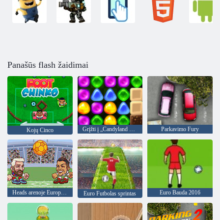
Panašūs flash žaidimai
Grįžti į „Candyland 4“: „Lollipop“ sodas
Parkavimo Fury
Kojų Cinco
Heads arenoje Europos futbolo
Euro Bauda 2016
Euro Futbolas sprintas