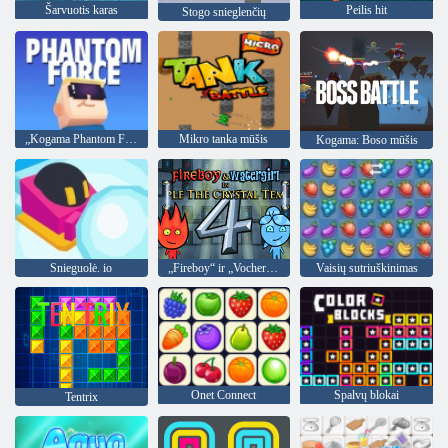
Šarvuotis karas
Peilis hit
Stogo snieglenčių
„Kogama Phantom Force“
Mikro tanka mūšis
Kogama: Boso mūšis
Snieguolė. io
„Fireboy“ ir „Vochergirl 4“: „Crystal Temple“
Vaisių sutriuškinimas
Onet Connect
Spalvų blokai
Tentrix