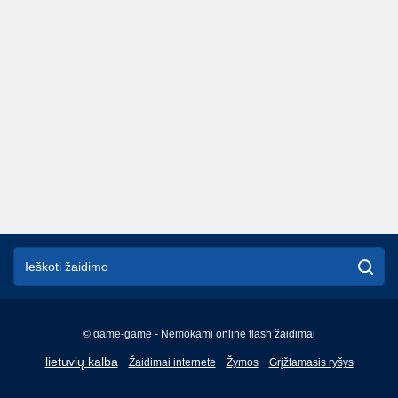
© game-game - Nemokami online flash žaidimai
English
lietuvių kalba
Žaidimai internete
Žymos
Grįžtamasis ryšys
Français