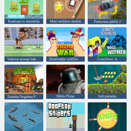
Kaubojai vs marsiečiai
Mini varžybos skubėti
Parkavimo įniršis 2
Vadovai arenoje futbolas All Stars
Ekstremalus nykščio karas
CrazySteve. io
Mūšis Plotas
Indi patranka
Zombiai Negalima Peršokti