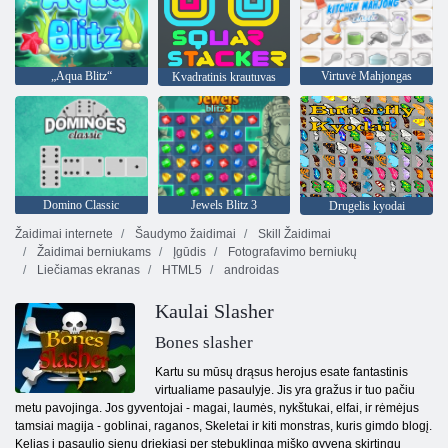
„Aqua Blitz“
Virtuvė Mahjongas
Kvadratinis krautuvas
Domino Classic
Jewels Blitz 3
Drugelis kyodai
Žaidimai internete
Šaudymo žaidimai
Skill Žaidimai
Žaidimai berniukams
Įgūdis
Fotografavimo berniukų
Liečiamas ekranas
HTML5
androidas
Kaulai Slasher
Bones slasher
Kartu su mūsų drąsus herojus esate fantastinis
virtualiame pasaulyje. Jis yra gražus ir tuo pačiu
metu pavojinga. Jos gyventojai - magai, laumės, nykštukai, elfai, ir rėmėjus
tamsiai magija - goblinai, raganos, Skeletai ir kiti monstras, kuris gimdo blogį.
Kelias į pasaulio sienų driekiasi per stebuklinga miško gyvena skirtingų