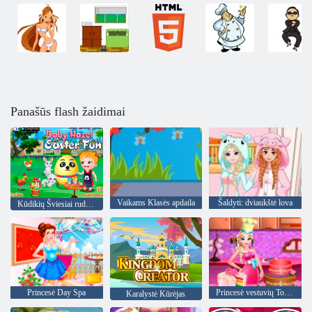
Panašūs flash žaidimai
Vaikams Klasės apdaila
Šaldyti: dviaukštė lova
Kūdikių Šviesiai ruda Velykų Pramogos
Princesė Day Spa
Princesė vestuvių Tortas
Karalystė Kūrėjas