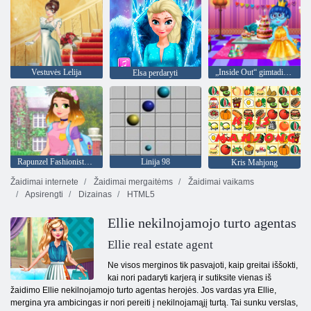
Vestuvės Lelija
„Inside Out“ gimtadienio vakarėlis
Elsa perdaryti
Rapunzel Fashionista Kelyje
Linija 98
Kris Mahjong
Žaidimai internete
Žaidimai mergaitėms
Žaidimai vaikams
Apsirengti
Dizainas
HTML5
Ellie nekilnojamojo turto agentas
Ellie real estate agent
Ne visos merginos tik pasvajoti, kaip greitai iššokti,
kai nori padaryti karjerą ir sutiksite vienas iš
žaidimo Ellie nekilnojamojo turto agentas herojės. Jos vardas yra Ellie,
mergina yra ambicingas ir nori pereiti į nekilnojamąjį turtą. Tai sunku verslas,