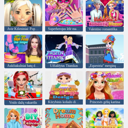
Avie Kišeniniai: Popstar
Superherojus lėlė manikiūras
Valentino romantiška vakarienė
Aukštakulniai batų dizaineris
Užšaldytas Titanikas
„Equestria“ merginų avataro gamintojas
Kūrybinis koliažo dizainas
Princesės gėlių karūna
Veido dažų vakarėlis