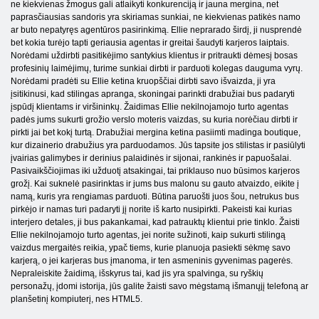
ne kiekvienas žmogus gali atlaikyti konkurenciją ir jauna mergina, net
paprasčiausias sandoris yra skiriamas sunkiai, ne kiekvienas patikės namo
ar buto nepatyręs agentūros pasirinkimą. Ellie neprarado širdį, ji nusprendė
bet kokia turėjo tapti geriausia agentas ir greitai šaudyti karjeros laiptais.
Norėdami uždirbti pasitikėjimo santykius klientus ir pritraukti dėmesį bosas
profesinių laimėjimų, turime sunkiai dirbti ir parduoti kolegas dauguma vyrų.
Norėdami pradėti su Ellie ketina kruopščiai dirbti savo išvaizda, ji yra
įsitikinusi, kad stilingas apranga, skoningai parinkti drabužiai bus padaryti
įspūdį klientams ir viršininkų. Žaidimas Ellie nekilnojamojo turto agentas
padės jums sukurti grožio verslo moteris vaizdas, su kuria norėčiau dirbti ir
pirkti jai bet kokį turtą. Drabužiai mergina ketina pasiimti madinga boutique,
kur dizainerio drabužius yra parduodamos. Jūs tapsite jos stilistas ir pasiūlyti
įvairias galimybes ir derinius palaidinės ir sijonai, rankinės ir papuošalai.
Pasivaikščiojimas iki užduotį atsakingai, tai priklauso nuo būsimos karjeros
grožį. Kai suknelė pasirinktas ir jums bus malonu su gauto atvaizdo, eikite į
namą, kuris yra rengiamas parduoti. Būtina paruošti juos šou, netrukus bus
pirkėjo ir namas turi padaryti jį norite iš karto nusipirkti. Pakeisti kai kurias
interjero detales, ji bus pakankamai, kad patrauktų klientui prie tinklo. Žaisti
Ellie nekilnojamojo turto agentas, jei norite sužinoti, kaip sukurti stilingą
vaizdus mergaitės reikia, ypač tiems, kurie planuoja pasiekti sėkmę savo
karjerą, o jei karjeras bus įmanoma, ir ten asmeninis gyvenimas pagerės.
Nepraleiskite žaidimą, išskyrus tai, kad jis yra spalvinga, su ryškių
personažų, įdomi istorija, jūs galite žaisti savo mėgstamą išmanųjį telefoną ar
planšetinį kompiuterį, nes HTML5.