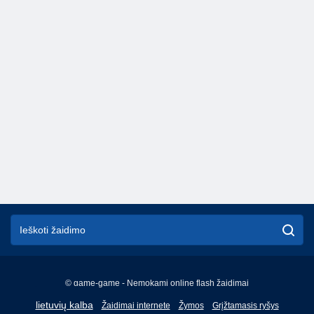
© game-game - Nemokami online flash žaidimai
English
lietuvių kalba
Žaidimai internete
Žymos
Grįžtamasis ryšys