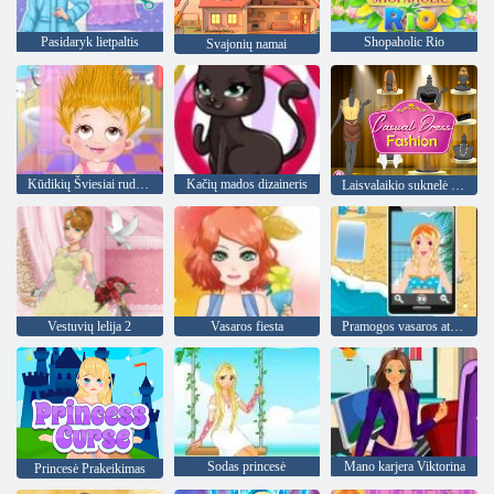
Pasidaryk lietpaltis
Shopaholic Rio
Svajonių namai
Kūdikių Šviesiai ruda Plaukų Diena
Kačių mados dizaineris
Laisvalaikio suknelė Mada
Vestuvių lelija 2
Vasaros fiesta
Pramogos vasaros atostogų
Sodas princesė
Mano karjera Viktorina
Princesė Prakeikimas