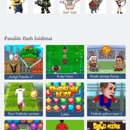
Panašūs flash žaidimai
Kojų Cinco
Heads arenoje Europos futbolo
„Amigo Pancho 2“: Niujorko vakarėlis
Euro Futbolas sprintas
Futbolo galvos taurė 2
Lobio