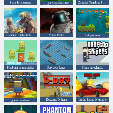
Peilis hit internete
Zombiai Negalima Peršokti
„Tiger Simulator 3D“
D-diena: Rush - bokšto gynybos
Mūšis Plotas
Indi patranka
Kaubojai vs marsiečiai
Šarvuotis karas
Stogo snieglenčių
Kogama: D diena
Įniršio kelias dykumoje
"Kogama Rainbow Parkour"