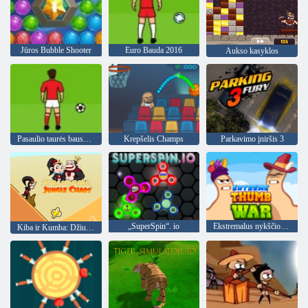
Jūros Bubble Shooter
Euro Bauda 2016
Aukso kasyklos
Pasaulio taurės bausmės
Krepšelis Champs
Parkavimo įniršis 3
„SuperSpin“. io
Ekstremalus nykščio karas
Kiba ir Kumba: Džiunglių chaosas