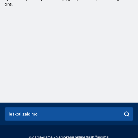
ginti.
© game-game - Nemokami online flash žaidimai