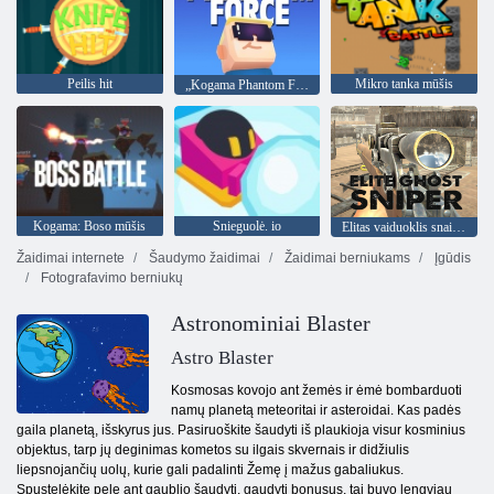
Peilis hit
Mikro tanka mūšis
„Kogama Phantom Force“
Kogama: Boso mūšis
Snieguolė. io
Elitas vaiduoklis snaiperis
Žaidimai internete
Šaudymo žaidimai
Žaidimai berniukams
Įgūdis
Fotografavimo berniukų
Astronominiai Blaster
Astro Blaster
Kosmosas kovojo ant žemės ir ėmė bombarduoti
namų planetą meteoritai ir asteroidai. Kas padės
gaila planetą, išskyrus jus. Pasiruoškite šaudyti iš plaukioja visur kosminius
objektus, tarp jų deginimas kometos su ilgais skvernais ir didžiulis
liepsnojančių uolų, kurie gali padalinti Žemę į mažus gabaliukus.
Spustelėkite pele ant gaublio šaudyti, gaudyti bonusus, tai buvo lengviau