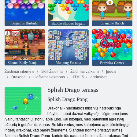
Begalinis Burbulai
Oranžinė Ranch
Bubble Shooter begalinis
Skanus Emily Nauja pradžia
Mahjong Fortuna
Burbulas Gemes
Žaidimai internete
Skill Žaidimai
Žaidimai vaikams
Įgūdis
Drakonai
Liečiamas ekranas
HTML5
androidas
Splish Drago tenisas
Splish Drago Pong
Drakonai - nuostabios mistinių ir stebuklinga
būtybių. Labai dažnai vaikystėje, išgirdome jums
įvairių fantastinių istorijų apie juos. Kai istorijas, mes patenkinti agresyvų
užburtą ir gobšus drakonas. Be kita vertus, mes kalbėjome apie išmintingųjų
ir gerų drakonai, kad padėti žmonėms. Šiandien norime pristatyti jums į
žaidimą Splish Drago Pong, kurioje jūs gaunate žinoti mažai drakonas Ted.