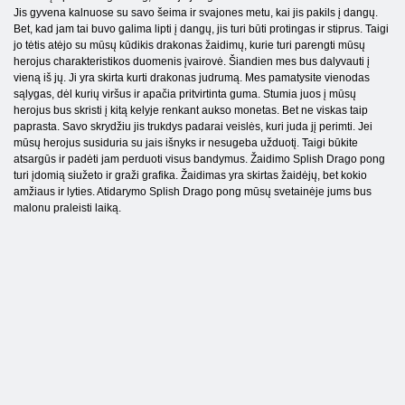
Jis gyvena kalnuose su savo šeima ir svajones metu, kai jis pakils į dangų.
Bet, kad jam tai buvo galima lipti į dangų, jis turi būti protingas ir stiprus. Taigi
jo tėtis atėjo su mūsų kūdikis drakonas žaidimų, kurie turi parengti mūsų
herojus charakteristikos duomenis įvairovė. Šiandien mes bus dalyvauti į
vieną iš jų. Ji yra skirta kurti drakonas judrumą. Mes pamatysite vienodas
sąlygas, dėl kurių viršus ir apačia pritvirtinta guma. Stumia juos į mūsų
herojus bus skristi į kitą kelyje renkant aukso monetas. Bet ne viskas taip
paprasta. Savo skrydžiu jis trukdys padarai veislės, kuri juda jį perimti. Jei
mūsų herojus susiduria su jais išnyks ir nesugeba užduotį. Taigi būkite
atsargūs ir padėti jam perduoti visus bandymus. Žaidimo Splish Drago pong
turi įdomią siužeto ir graži grafika. Žaidimas yra skirtas žaidėjų, bet kokio
amžiaus ir lyties. Atidarymo Splish Drago pong mūsų svetainėje jums bus
malonu praleisti laiką.