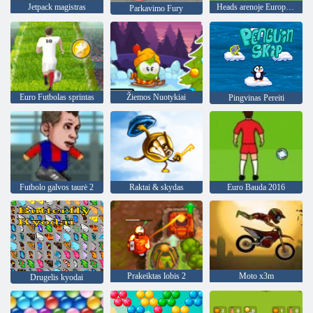
Jetpack magistras
Heads arenoje Europos futbolo
Parkavimo Fury
Euro Futbolas sprintas
Žiemos Nuotykiai
Pingvinas Pereiti
Futbolo galvos taurė 2
Raktai & skydas
Euro Bauda 2016
Prakeiktas lobis 2
Moto x3m
Drugelis kyodai