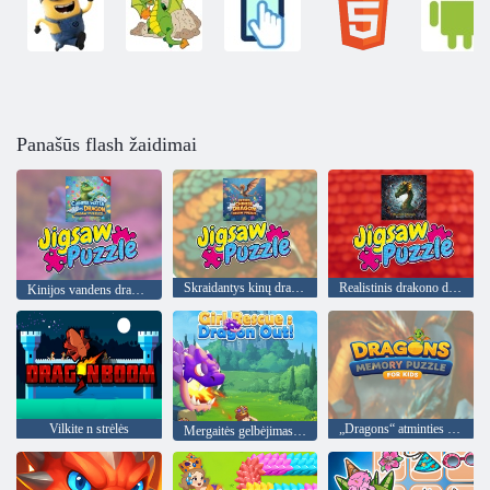
Panašūs flash žaidimai
Skraidantys kinų drakono dėlionės
Realistinis drakono dėlionė
Kinijos vandens drakono dėlionės
Vilkite n strėlės
„Dragons“ atminties galvosūkis vaikams
Mergaitės gelbėjimas: Drakonas