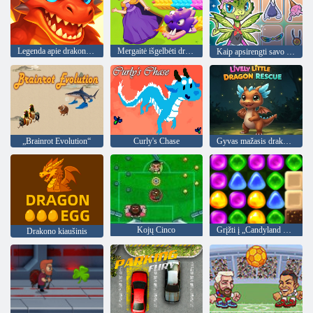
Legenda apie drakonų medžioklę
Mergaitė išgelbėti drakoną
Kaip apsirengti savo drakoną
„Brainrot Evolution“
Curly's Chase
Gyvas mažasis drakono gelbėjimas
Kojų Cinco
Grįžti į „Candyland 4“: „Lollipop“ sodas
Drakono kiaušinis