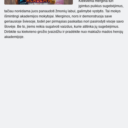
Kiekviena mergina turi
įgimtus puikius sugebėjimus,
tačiau norėdama juos panaudoti žmonių labui, galimybė vystytis. Tai mokys
išmintingi akademijos mokytojai. Merginos, nors ir demonstruoja save
geriausioje šviesoje, todėl per pirmąsias paskaitas nori pasirodyti visoje savo
šlovėje. Be to, jiems reikia sugalvoti vaizdus, kurie atitinka jų sugebėjimus.
Dirbkite su kiekvieno grožio įvaizdžiu ir pradėkite nuo makiažo mados herojų
akademijoje.