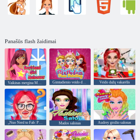
Panašūs flash žaidimai
Gimtadienio veido dažymas
Veido dažų vakarėlis
Vaikinas mergina Makeover
„Nuo Nerd to Fab: Prom Edition“
Audrey grožio salonas
Mados salonas