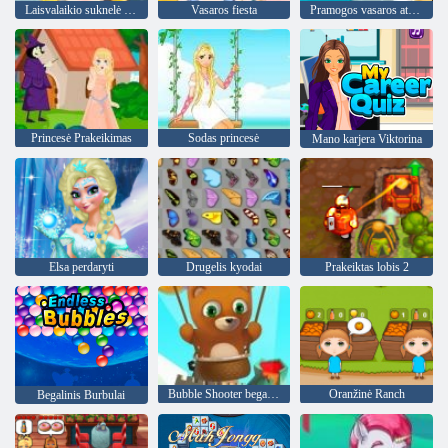
Laisvalaikio suknelė Mada
Vasaros fiesta
Pramogos vasaros atostogų
Princesė Prakeikimas
Sodas princesė
Mano karjera Viktorina
Elsa perdaryti
Drugelis kyodai
Prakeiktas lobis 2
Bubble Shooter begalinis
Oranžinė Ranch
Begalinis Burbulai