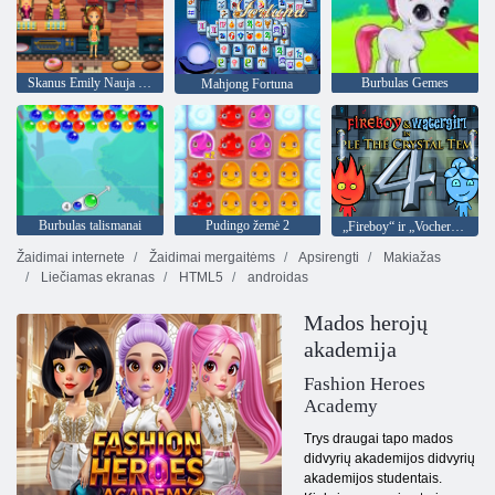
Skanus Emily Nauja pradžia
Burbulas Gemes
Mahjong Fortuna
Burbulas talismanai
Pudingo žemė 2
„Fireboy“ ir „Vochergirl 4“: „Crystal Temple“
Žaidimai internete
Žaidimai mergaitėms
Apsirengti
Makiažas
Liečiamas ekranas
HTML5
androidas
Mados herojų
akademija
Fashion Heroes
Academy
Trys draugai tapo mados
didvyrių akademijos didvyrių
akademijos studentais.