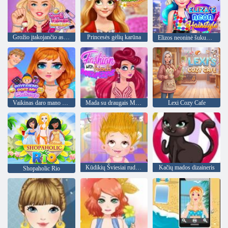
Grožio įtakojančio asmens makiažo patarimai
Princesės gėlių karūna
Elizos neoninė šukuosena
Vaikinas daro mano makiažą
Mada su draugais Multiplayer
Lexi Cozy Cafe
Kūdikių Šviesiai ruda Plaukų Diena
Kačių mados dizaineris
Shopaholic Rio