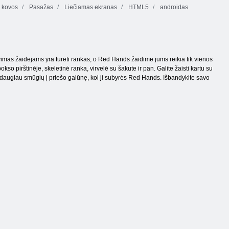
kovos
Pasažas
Liečiamas ekranas
HTML5
androidas
lavimas žaidėjams yra turėti rankas, o Red Hands žaidime jums reikia tik vienos
kso pirštinėje, skeletinė ranka, virvelė su šakute ir pan. Galite žaisti kartu su
uo daugiau smūgių į priešo galūnę, kol ji subyrės Red Hands. Išbandykite savo