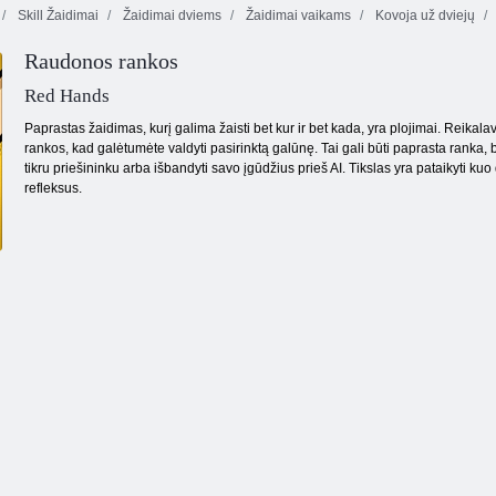
Skill Žaidimai
Žaidimai dviems
Žaidimai vaikams
Kovoja už dviejų
„Fireboy“ ir
„Vochergirl 4“:
Raudonos rankos
Pašėlęs taškų
„Crystal
Vaisių
karas
Temple“
sutriuškinimas
Red Hands
Paprastas žaidimas, kurį galima žaisti bet kur ir bet kada, yra plojimai. Reika
rankos, kad galėtumėte valdyti pasirinktą galūnę. Tai gali būti paprasta ranka, bo
tikru priešininku arba išbandyti savo įgūdžius prieš AI. Tikslas yra pataikyti k
refleksus.