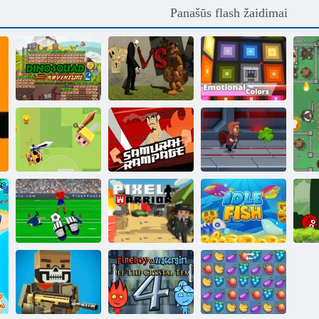
Panašūs flash žaidimai
Slenderman
Kogama:
„Dino Squad
prieš Freddy
emocinės
Adventure 2“
The Fazbear
spalvos
Samurajų
Jetpack
Sujungti žudyti
siautėjimas
magistras
Vartininko
ra
čempionas
Pikselių kariai
Įjungta žuvis