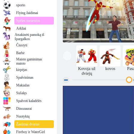
sporto
Flying žaidimai
Spēles meitenēm
Arkliai
Atsakinėti pamoką iš
špargalkos
Čiustyti
Barbė
Maisto gaminimas
maisto
Kovoja už
kovos
Pas
kirpėjas
dviejų
Spalvinimas
Makiažas
Sušalęs
Skraidantis voras
Spalvoti kaladėlės
Dinozaurai
Nuotykių
Žaidimai dviems
Fireboy ir WaterGirl