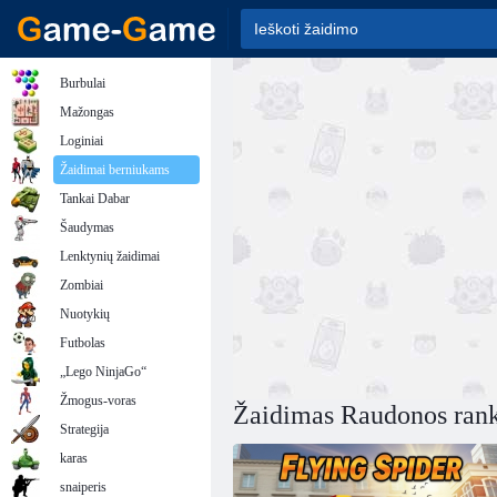
Burbulai
Mažongas
Loginiai
Žaidimai berniukams
Tankai Dabar
Šaudymas
Lenktynių žaidimai
Zombiai
Nuotykių
Futbolas
„Lego NinjaGo“
Žmogus-voras
Žaidimas Raudonos ran
Strategija
karas
snaiperis