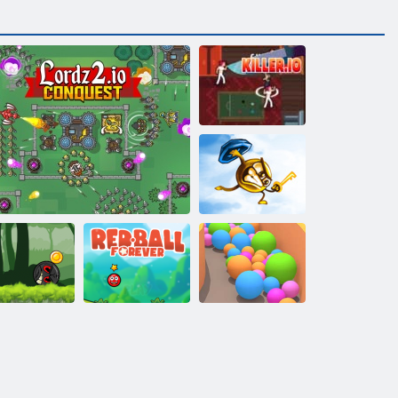
Žudikas. io
Raktai & skydas
Kamuolys
herojus
nuotykis:
udona Bounce
Raudonas
Smėlio
kamuolys
LORDZ 2. io
rutulys amžinai
kamuoliai