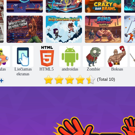
Stick Arena:
S
Stickman mūšis
Stickmen
Crazy Bar Brawl
Wrestling
Ninja Shuriken
Sumo imtynių
„S
Revolution arena
kova 2
mūšis
s
ažas
Liečiamas
HTML5
androidas
Zombie
Boksas
ekranas
(Total 10)