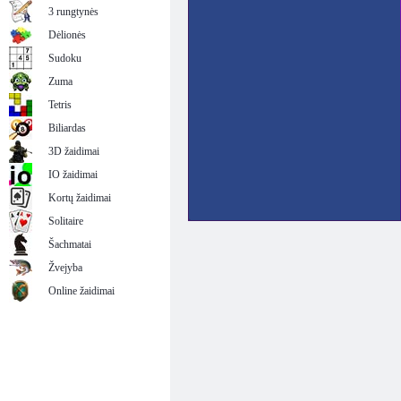
3 rungtynės
Dėlionės
Sudoku
Zuma
Tetris
Biliardas
3D žaidimai
IO žaidimai
Kortų žaidimai
Solitaire
Šachmatai
Žvejyba
Online žaidimai