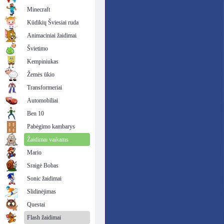
Minecraft
Kūdikių Šviesiai ruda
Animaciniai žaidimai
Švietimo
Kempiniukas
Žemės ūkio
Transformeriai
Automobiliai
Ben 10
Pabėgimo kambarys
Žaidimai vaikams
Mario
Sraigė Bobas
Sonic žaidimai
Slidinėjimas
Questai
Flash žaidimai