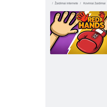
Žaidimai internete
Koviniai žaidimai
Kūdikių Šviesiai ruda Beach Party