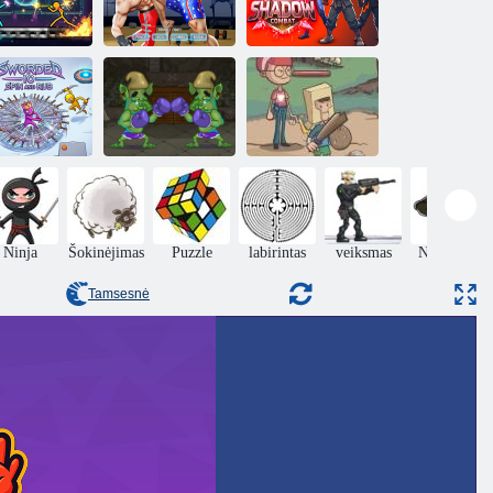
tick Arena:
Sporto salės
Mūšis
herojai
Šešėlių kova
worded io“ –
ukti ir trinti
Troliai Boksas
Kieme herojai
Ninja
Šokinėjimas
Puzzle
labirintas
veiksmas
Nuotykiai
Tamsesnė