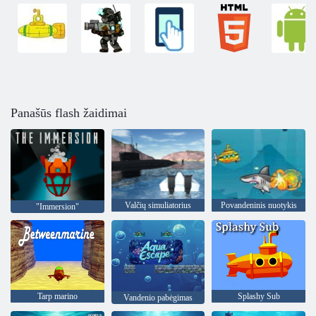
Panašūs flash žaidimai
Valčių simuliatorius
Povandeninis nuotykis
"Immersion"
Tarp marino
Splashy Sub
Vandenio pabėgimas