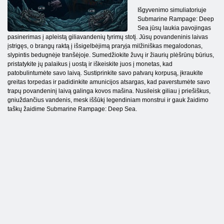
Išgyvenimo simuliatoriuje
Submarine Rampage: Deep
Sea jūsų laukia pavojingas
pasinerimas į apleistą giliavandenių tyrimų stotį. Jūsų povandeninis laivas
įstrigęs, o brangų raktą į išsigelbėjimą praryja milžiniškas megalodonas,
slypintis bedugnėje tranšėjoje. Sumedžiokite žuvų ir žiaurių plėšrūnų būrius,
pristatykite jų palaikus į uostą ir iškeiskite juos į monetas, kad
patobulintumėte savo laivą. Sustiprinkite savo patvarų korpusą, įkraukite
greitas torpedas ir padidinkite amunicijos atsargas, kad paverstumėte savo
trapų povandeninį laivą galinga kovos mašina. Nusileisk giliau į priešiškus,
gniuždančius vandenis, mesk iššūkį legendiniam monstrui ir gauk žaidimo
taškų žaidime Submarine Rampage: Deep Sea.