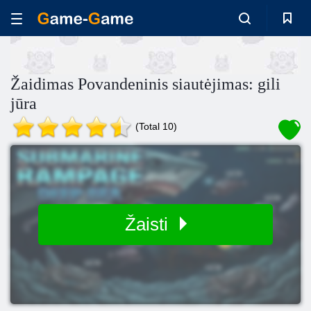
Žaidimas Povandeninis siautėjimas: gili
jūra
(Total 10)
Žaisti