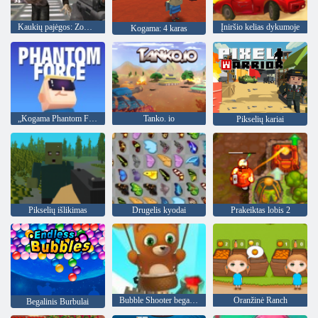
Kaukių pajėgos: Zombie Survival
Įniršio kelias dykumoje
Kogama: 4 karas
„Kogama Phantom Force“
Tanko. io
Pikselių kariai
Pikselių išlikimas
Drugelis kyodai
Prakeiktas lobis 2
Bubble Shooter begalinis
Oranžinė Ranch
Begalinis Burbulai