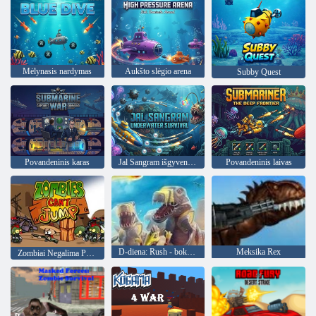
Mėlynasis nardymas
Aukšto slėgio arena
Subby Quest
Povandeninis karas
Jal Sangram išgyvenimas po vandeniu
Povandeninis laivas
D-diena: Rush - bokšto gynybos
Meksika Rex
Zombiai Negalima Peršokti