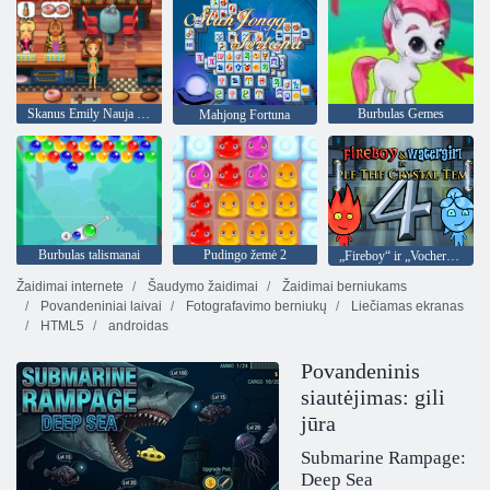
Skanus Emily Nauja pradžia
Burbulas Gemes
Mahjong Fortuna
Burbulas talismanai
Pudingo žemė 2
„Fireboy“ ir „Vochergirl 4“: „Crystal Temple“
Žaidimai internete
Šaudymo žaidimai
Žaidimai berniukams
Povandeniniai laivai
Fotografavimo berniukų
Liečiamas ekranas
HTML5
androidas
Povandeninis
siautėjimas: gili
jūra
Submarine Rampage:
Deep Sea