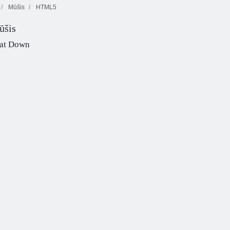
Mūšis
HTML5
ūšis
"Color Pixel Art
Saldainių lietus
Classic"
Rungtynių arena
5
eat Down