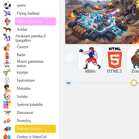
sporto
Flying žaidimai
Spēles meitenēm
Arkliai
Atsakinėti pamoką iš
špargalkos
Čiustyti
Barbė
Maisto gaminimas
maisto
Mūšis
HTML5
Zom
kirpėjas
Spalvinimas
Makiažas
Sušalęs
Mašinų valgytojas
Spalvoti kaladėlės
Dinozaurai
Nuotykių
Žaidimai dviems
Fireboy ir WaterGirl