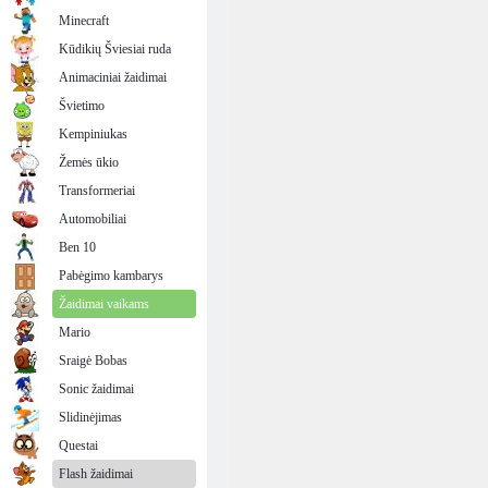
Minecraft
Kūdikių Šviesiai ruda
Animaciniai žaidimai
Švietimo
Kempiniukas
Žemės ūkio
Transformeriai
Automobiliai
Ben 10
Pabėgimo kambarys
Žaidimai vaikams
Mario
Sraigė Bobas
Sonic žaidimai
Slidinėjimas
Questai
Flash žaidimai