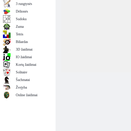
3 rungtynės
Dėlionės
Sudoku
Zuma
Tetris
Biliardas
3D žaidimai
IO žaidimai
Kortų žaidimai
Solitaire
Šachmatai
Žvejyba
Online žaidimai