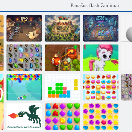
Panašūs flash žaidimai
Karo vėliavos
paskutinis
Star Loadout
Evo Pitas
stovėjimas
Crawl
Prakeiktas lobis
Drugelis kyodai
2
Burbulas Gemes
Burbulas
Vienuolika
Slapukų
Dr
talismanai
vienuolika
sutriuškinimas 2