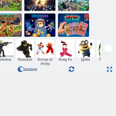
Skyline Siege
Lovų karai
Suryaveer
City oro gynyba
elių žaidėjų
„Brainrot“ kortų
rest Survive
Memevo. io
mūšis
eiksmas
Nuotykiai
Kovoja už
Kung Fu
Įgūdis
Monstrai
dviejų
Tamsesnė