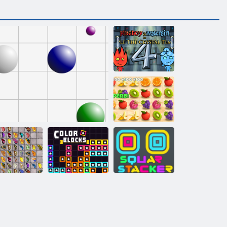
„Fireboy“ ir
„Vochergirl 4“:
„Crystal
Temple“
Sultingas
brūkšnys
ugelis Kyodai
Kvadratinis
HD"
Linija 98
Spalvų blokai
krautuvas