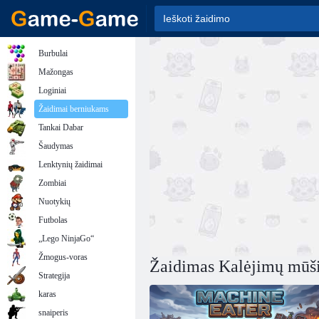
Burbulai
Mažongas
Loginiai
Žaidimai berniukams
Tankai Dabar
Šaudymas
Lenktynių žaidimai
Zombiai
Nuotykių
Futbolas
„Lego NinjaGo“
Žmogus-voras
Žaidimas Kalėjimų mūš
Strategija
karas
snaiperis