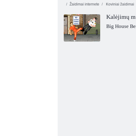
Žaidimai internete
Koviniai žaidimai
Kalėjimų m
Big House B
Vaisių sutriuškinimas