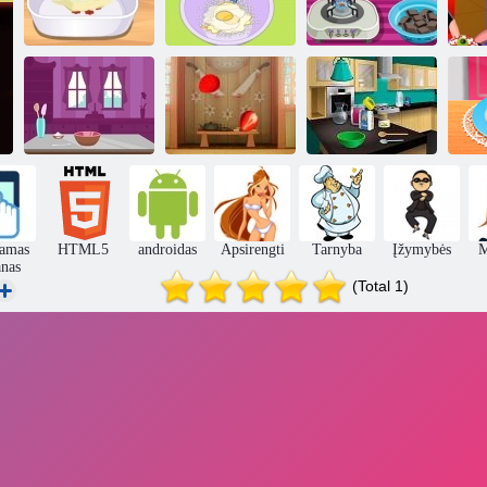
Buffalo
vištienos padažu
Mėlynių keksas
Buche de Noel
Ba
Drugelis
Šokoladinis
pyragas: Maisto
gaminimas Su
kla
Morkų pyragas
Vaisiai virėjas
Emma
T
iamas
HTML5
androidas
Apsirengti
Tarnyba
Įžymybės
M
anas
(Total 1)