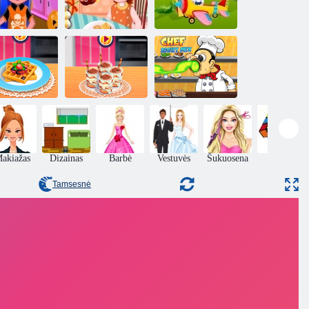
Kūdikių Šviesiai
Turkija Cake
ruda: Laikas
isu cupcakes
Pops
vakarienei
Sara virimo
Sara virimo
sės: prancūzų
klasės Tiramisu
Virėjo dešinysis
oast Vafliai
taurę
mišinys
akiažas
Dizainas
Barbė
Vestuvės
Šukuosena
Puzzle
Tamsesnė