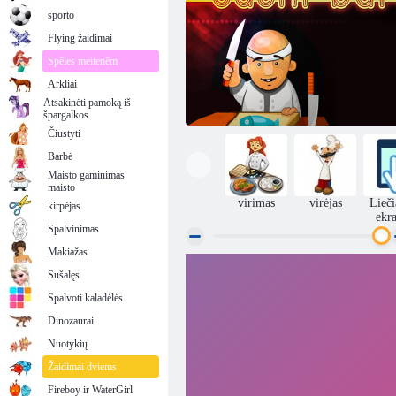
sporto
Flying žaidimai
Spēles meitenēm
Arkliai
Atsakinėti pamoką iš
špargalkos
Čiustyti
Barbė
Maisto gaminimas
maisto
virimas
virėjas
Lieč
kirpėjas
ekr
Spalvinimas
Makiažas
Sušalęs
Suši juosta
Spalvoti kaladėlės
Dinozaurai
Nuotykių
Žaidimai dviems
Fireboy ir WaterGirl