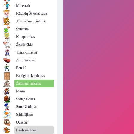
Minecraft
Kūdikių Šviesiai ruda
Animaciniai žaidimai
Švietimo
Kempiniukas
Žemės ūkio
Transformeriai
Automobiliai
Ben 10
Pabėgimo kambarys
Žaidimai vaikams
Mario
Sraigė Bobas
Sonic žaidimai
Slidinėjimas
Questai
Flash žaidimai