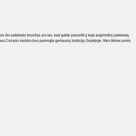
 šio patiekalo bruožas yra tas, kad galite paruošti jį kaip pagrindinį patiekalą.
kanus Cezario salotos bus parengta geriausių tradicijų Graikijoje. Mes tikime jumis