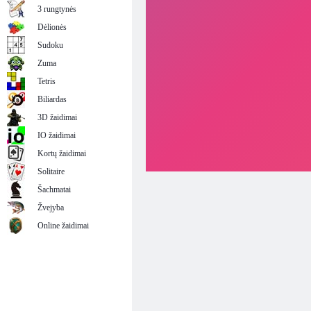
3 rungtynės
Dėlionės
Sudoku
Zuma
Tetris
Biliardas
3D žaidimai
IO žaidimai
Kortų žaidimai
Solitaire
Šachmatai
Žvejyba
Online žaidimai