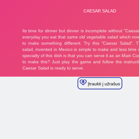
Įtraukti į užrašus