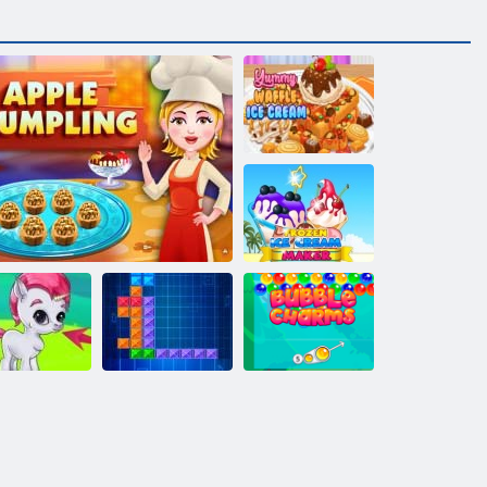
Yummy vafliniai
ledai
Šaldytų ledų
gamintojas
Burbulas
rbulas Gemes
Obuolių koldūnai
Tentrix
talismanai