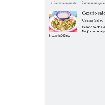
Žaidimai internete
Žaidimai mergait
Cezario sal
Caesar Salad
Cezario salotos yr
Na, jūs norite tai
ir savo įgūdžius.
Blynų meistras