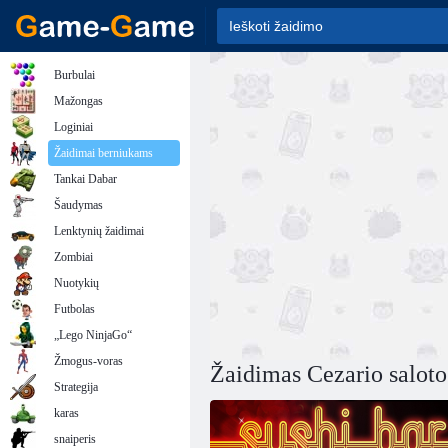
Burbulai
Mažongas
Loginiai
Žaidimai berniukams
Tankai Dabar
Šaudymas
Lenktynių žaidimai
Zombiai
Nuotykių
Futbolas
„Lego NinjaGo“
Žmogus-voras
Žaidimas Cezario saloto
Strategija
karas
snaiperis