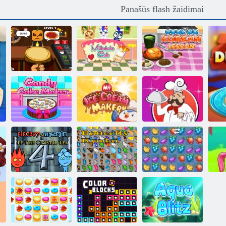
Panašūs flash žaidimai
Virimo
„Milkshake“
korėjiečių kalbos
Helovyno pica
kavinė
pamoka
Geriausi
pasaulyje maisto
Saldainių pyrago
Mano ledų
gaminimo
gamintoja
gamintojas
receptai
„Fireboy“ ir
„Vochergirl 4“:
„Crystal
Vaisių
Temple“
Drugelis kyodai
sutriuškinimas
Bu