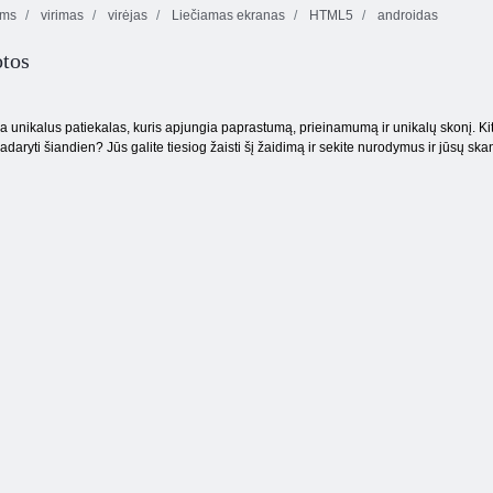
ėms
virimas
virėjas
Liečiamas ekranas
HTML5
androidas
otos
Slapukų
sutriuškinimas 2
Spalvų blokai
„Aqua Blitz“
a unikalus patiekalas, kuris apjungia paprastumą, prieinamumą ir unikalų skonį. Kitas
 padaryti šiandien? Jūs galite tiesiog žaisti šį žaidimą ir sekite nurodymus ir jūsų s