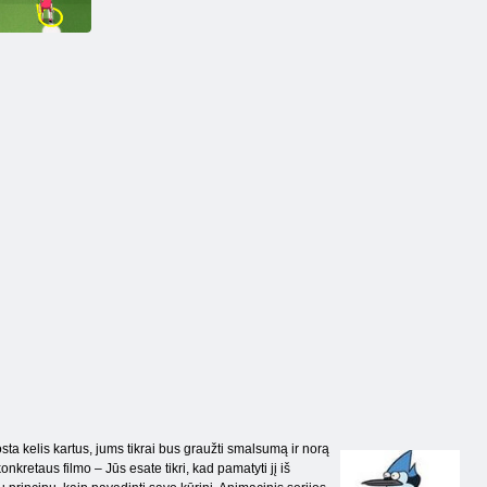
atstovai
2
šventė
on taurė 2016
uosta kelis kartus, jums tikrai bus graužti smalsumą ir norą
nkretaus filmo – Jūs esate tikri, kad pamatyti jį iš