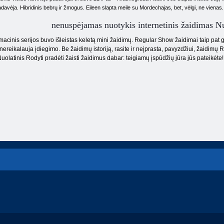
adavėja. Hibridinis bebrų ir žmogus. Eileen slapta meile su Mordechajas, bet, vėlgi, ne vienas.
nenuspėjamas nuotykis internetinis žaidimas Nu
acinis serijos buvo išleistas keletą mini žaidimų. Regular Show žaidimai taip pat ga
ereikalauja įdiegimo. Be žaidimų istoriją, rasite ir neįprasta, pavyzdžiui, žaidimų R
Nuolatinis Rodyti pradėti žaisti žaidimus dabar: teigiamų įspūdžių jūra jūs pateikėte!