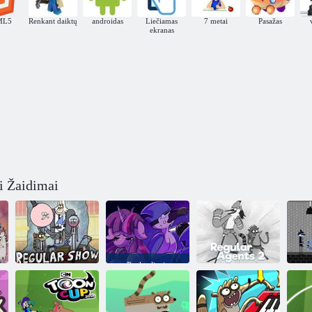
ML5
Renkant daiktų
androidas
Liečiamas
7 metai
Pasažas
ekranas
i Žaidimai
Penktadienio
vakaras
Funkinas su
„Twilight
Įprastas Rodyti
Sparkle“ ir
Nuolatiniai