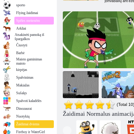
jonvabalių ant eže
sporto
Flying žaidimai
Spēles meitenēm
Arkliai
Atsakinėti pamoką iš
špargalkos
Čiustyti
Barbė
Maisto gaminimas
maisto
kirpėjas
Spalvinimas
Makiažas
Sušalęs
Spalvoti kaladėlės
(Total 10
Dinozaurai
Žaidimai Normalus animaciją
Nuolatiniai
Kumščio smūgis
Nuotykių
atstovai
Toon taurė 2016
2
Žaidimai dviems
Fireboy ir WaterGirl