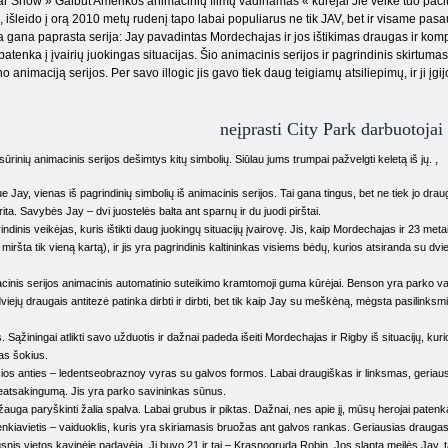
 Show » Galbūt Amerikos animacinių filmų vadinamas « kūrėjai Jie veikė tuo pačiu p
išleido į orą 2010 metų rudenį tapo labai populiarus ne tik JAV, bet ir visame pasau
 gana paprasta serija: Jay pavadintas Mordechajas ir jos ištikimas draugas ir komp
patenka į įvairių juokingas situacijas. Šio animacinis serijos ir pagrindinis skirtumas
o animaciją serijos. Per savo illogic jis gavo tiek daug teigiamų atsiliepimų, ir ji įg
neįprasti City Park darbuotojai
,
usūrinių animacinis serijos dešimtys kitų simbolių. Siūlau jums trumpai pažvelgti keletą iš jų.
 Jay, vienas iš pagrindinių simbolių iš animacinis serijos. Tai gana tingus, bet ne tiek jo d
ta. Savybės Jay – dvi juostelės balta ant sparnų ir du juodi pirštai.
ndinis veikėjas, kuris ištikti daug juokingų situacijų įvairovę. Jis, kaip Mordechajas ir 23 meta
s miršta tik vieną kartą), ir jis yra pagrindinis kaltininkas visiems bėdų, kurios atsiranda su dv
cinis serijos animacinis automatinio suteikimo kramtomoji guma kūrėjai. Benson yra parko v
š dviejų draugais antitezė patinka dirbti ir dirbti, bet tik kaip Jay su meškėną, mėgsta pasilink
ąžiningai atlikti savo užduotis ir dažnai padeda išeiti Mordechajas ir Rigby iš situacijų, kuri
las šokius.
sios anties – ledentseobraznoy vyras su galvos formos. Labai draugiškas ir linksmas, geriau
neatsakingumą. Jis yra parko savininkas sūnus.
ga paryškinti žalia spalva. Labai grubus ir piktas. Dažnai, nes apie jį, mūsų herojai patenka į
enkiavietis – vaiduoklis, kuris yra skiriamasis bruožas ant galvos rankas. Geriausias drauga
snis vietos kavinėje padavėja. Ji buvo 21 ir tai – Krasnogruda Robin. Jos slapta meilės Jay, ta