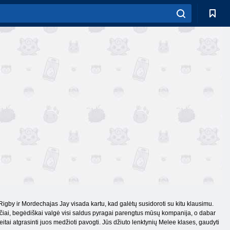
igby ir Mordechajas Jay visada kartu, kad galėtų susidoroti su kitu klausimu.
ieniečiai, begėdiškai valgė visi saldus pyragai parengtus mūsų kompanija, o dabar
itai atgrasinti juos medžioti pavogti. Jūs džiuto lenktynių Melee klases, gaudyti