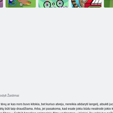
paslėptą objektą
„MordeCai“
atstovai 2
RigBMX 2
Regular Show
„TOON CUP
avarijos
Baterijos
2018“
Prakeikimas
klavišai
To
odyti Žaidimai
tėvų ar kas nors buvo kitokia, bet kuriuo atveju, nereikia atidaryti langelį, atsukti j
alėtų būti taip draudžiama. Arba, jei pasakoma, kad esate jokiu būdu neatrodė jokio ko