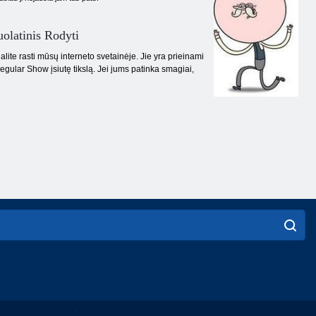
olatinis Rodyti
lite rasti mūsų interneto svetainėje. Jie yra prieinami
egular Show įsiutę tikslą. Jei jums patinka smagiai,