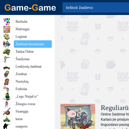
Burbulai
Mažongas
Loginiai
Žaidimai berniukams
Tankai Dabar
Šaudymas
Lenktynių žaidimai
Zombiai
Nuotykių
Futbolas
„Lego NinjaGo“
Žmogus-voras
Reguliarū
Strategija
Online žaidimai Nu
karas
Kartais jie prisij
linguodavo pavogti
snaiperis