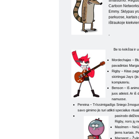
smalsumo. Regular
Cartoon Networks, 
Emmy. Sklypas yra
parkuose, kartais 
ištraukoje kiekvien
,
Be to kėkštai ir 
Mordechajas – Blue
pavadintas Margari
Rigby – Kitas pagri
skirtingai Jays (ji
kompiuteriu.
Benson – Iš anima
juos atleisti. Ar i
namuose.
Pereina – Trīssimtgadīgs Sniego žmogus. S
savo gimimo jis turi atlikti specialius ritua
pasirodo didžio
Rigby, nors jų 
Maslmen – Neūžau
jiems kartais. P
Margaret – Žvilg