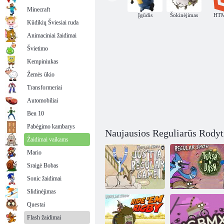
Minecraft
Įgūdis
Šokinėjimas
HT
Kūdikių Šviesiai ruda
Animaciniai žaidimai
Švietimo
Kempiniukas
Žemės ūkio
Transformeriai
Automobiliai
Ben 10
Pabėgimo kambarys
Naujausios Reguliarūs Rodyt
Žaidimai vaikams
Mario
Sraigė Bobas
Sonic žaidimai
Slidinėjimas
Questai
Reguliarus laida
Įprastas šou
Flash žaidimai
Just A Regular
„Trash and