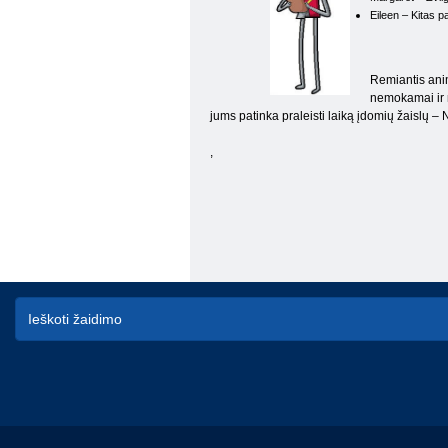
Eileen – Kitas p
Remiantis anim
nemokamai ir n
jums patinka praleisti laiką įdomių žaislų – 
,