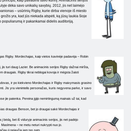
rincipu, kaip pavadinti savo kūrinį. Animacinis serijos
lyje dėka savo unikalių savybių. 2012, jis net laimėjo
anionas – usūrinių Rigby, kurie dirba vienoje iš miesto
 grožis yra, kad jūs niekada atspėti, ką jūsų laukia šioje
ijo populiarumą ir pakankamai didelis auditoriją.
raugas Rigby. Mordechajas, kaip vietos kavinėje padavėja – Robin
i, jis turi daug Lazier. Be animacinis serijos Rigby dažnai miršta,
iem draugais. Rigby tikrai neblogai kovoja ir mėgsta žaisti
adovas, ir po kiekvieno Mordechajas ir Rigby maivymasis grasino
sminti. Jis yra vienintelis personažas, kuris negyvena parke, ir savo
ose jie patenka. Pereina įgijo nemirtingumą mainais už tai, kad
sias draugas Benson, bet jo draugai sakė Mordechajas ir
 bėdą, bet iš viduryje animacinis serijos, jis net padėjo
s Maslmena – ne metu neturi nukrypti nuo jo.
čiau ji nejaučia jam tas pats.