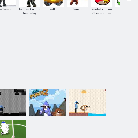
veiksmas
Fotografavimo
Veikla
kovos
Pradedant tam
Mokymo
berniukų
tikru atstumu
Mordechai ir
Nuolatiniai
Kumščio smūgis
Rigby Velykų