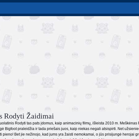
s Rodyti Žaidimai
olatinis Rodyti tas pats įdomus, kaip animacinių filmų, išleista 2010 m. Meškėnas R
ungė Bigfoot praleidžia ir tada priešais juos, kaip niekas negali atsispirti. Net užs
 pieno! Bet jie nežinojo, kad jums yra žaisti nemokamai, o jūs prisijungė herojai gre