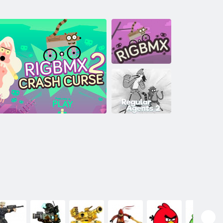
„RigBMX“
Nuolatiniai
atstovai 2
RigBMX 2 avarijos Prakeikimas