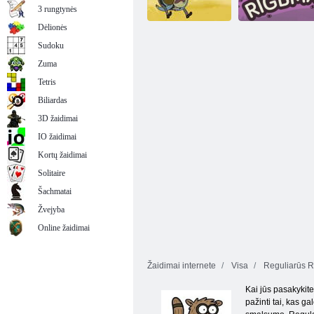
Game
Dash“.
3 rungtynės
Dėlionės
Sudoku
Reguliarus šou
Zuma
„Em Rigby“
„RigBMX“
Tetris
Biliardas
3D žaidimai
IO žaidimai
Kortų žaidimai
Solitaire
Šachmatai
Žvejyba
Online žaidimai
Žaidimai internete
Visa
Reguliarūs R
Kai jūs pasakykite 
pažinti tai, kas g